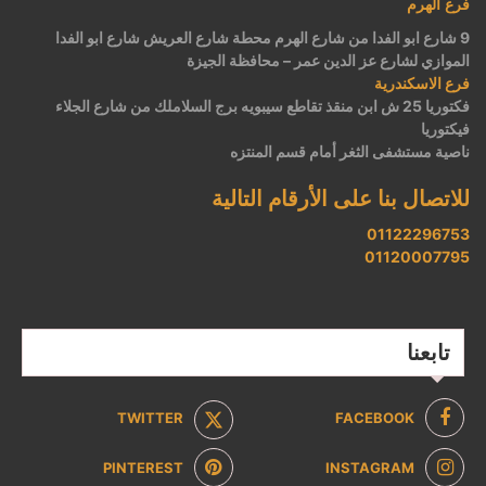
فرع الهرم
9 شارع ابو الفدا من شارع الهرم محطة شارع العريش شارع ابو الفدا
الموازي لشارع عز الدين عمر – محافظة الجيزة
فرع الاسكندرية
فكتوريا 25 ش ابن منقذ تقاطع سيبويه برج السلاملك من شارع الجلاء
فيكتوريا
ناصية مستشفى الثغر أمام قسم المنتزه
للاتصال بنا على الأرقام التالية
01122296753
01120007795
تابعنا
TWITTER
FACEBOOK
PINTEREST
INSTAGRAM