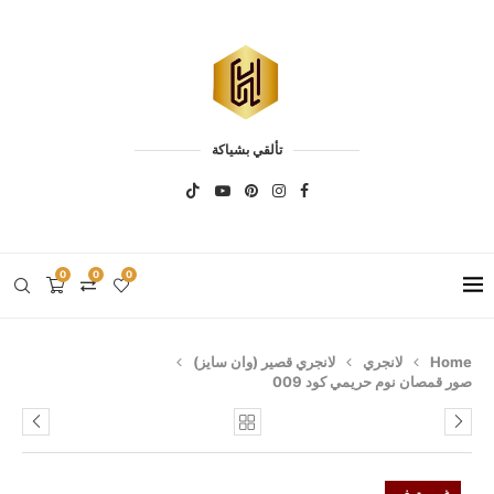
تألقي بشياكة
0
0
0
Home
لانجري
لانجري قصير (وان سايز)
صور قمصان نوم حريمي كود 009