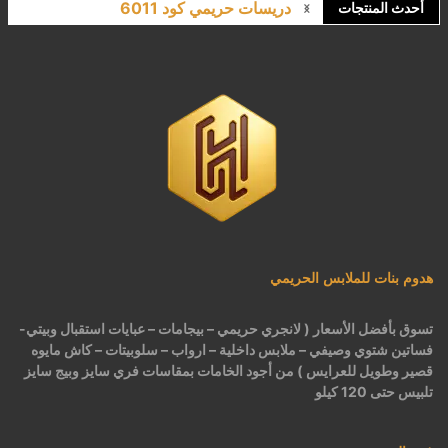
دريسات حريمي كود 6011
أحدث المنتجات
لانجري مشجر كود 9643
كاش مايوه برباط كود 1522
كاش مايوه مشجر كود 1519
بيجامات عرايس حريمي اسود كود 225
هدوم بنات للملابس الحريمي
تسوق بأفضل الأسعار ( لانجري حريمي – بيجامات – عبايات استقبال وبيتي-
فساتين شتوي وصيفي – ملابس داخلية – ارواب – سلوبيتات – كاش مايوه
قصير وطويل للعرايس ) من أجود الخامات بمقاسات فري سايز وبيج سايز
تلبيس حتى 120 كيلو