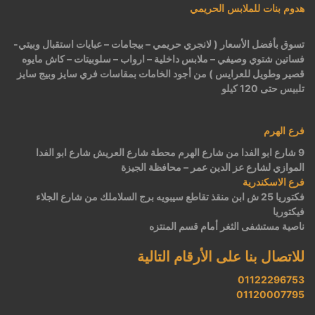
هدوم بنات للملابس الحريمي
تسوق بأفضل الأسعار ( لانجري حريمي – بيجامات – عبايات استقبال وبيتي-
فساتين شتوي وصيفي – ملابس داخلية – ارواب – سلوبيتات – كاش مايوه
قصير وطويل للعرايس ) من أجود الخامات بمقاسات فري سايز وبيج سايز
تلبيس حتى 120 كيلو
فرع الهرم
9 شارع ابو الفدا من شارع الهرم محطة شارع العريش شارع ابو الفدا
الموازي لشارع عز الدين عمر – محافظة الجيزة
فرع الاسكندرية
فكتوريا 25 ش ابن منقذ تقاطع سيبويه برج السلاملك من شارع الجلاء
فيكتوريا
ناصية مستشفى الثغر أمام قسم المنتزه
للاتصال بنا على الأرقام التالية
01122296753
01120007795