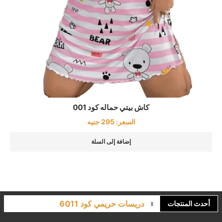
كاش بيتي حماله كود 001
السعر:
295
جنيه
إضافة إلى السلة
دريسات حريمي كود 6011
أحدث المنتجات
لانجري مشجر كود 9643
كاش مايوه برباط كود 1522
كاش مايوه مشجر كود 1519
بيجامات عرايس حريمي اسود كود 225