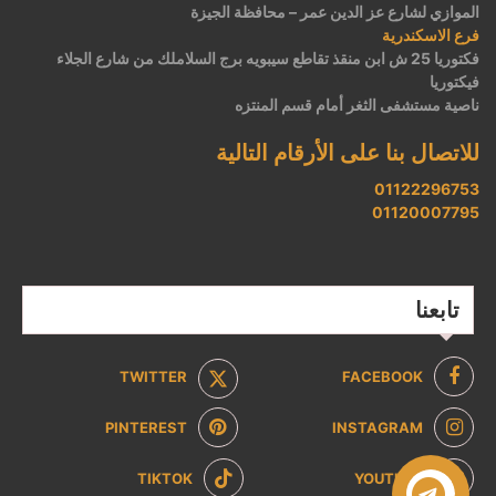
الموازي لشارع عز الدين عمر – محافظة الجيزة
فرع الاسكندرية
فكتوريا 25 ش ابن منقذ تقاطع سيبويه برج السلاملك من شارع الجلاء
فيكتوريا
ناصية مستشفى الثغر أمام قسم المنتزه
للاتصال بنا على الأرقام التالية
01122296753
01120007795
تابعنا
TWITTER
FACEBOOK
PINTEREST
INSTAGRAM
TIKTOK
YOUTUBE