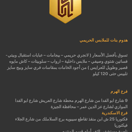
هدوم بنات للملابس الحريمي
تسوق بأفضل الأسعار ( لانجري حريمي – بيجامات – عبايات استقبال وبيتي-
فساتين شتوي وصيفي – ملابس داخلية – ارواب – سلوبيتات – كاش مايوه
قصير وطويل للعرايس ) من أجود الخامات بمقاسات فري سايز وبيج سايز
تلبيس حتى 120 كيلو
فرع الهرم
9 شارع ابو الفدا من شارع الهرم محطة شارع العريش شارع ابو الفدا
الموازي لشارع عز الدين عمر – محافظة الجيزة
فرع الاسكندرية
فكتوريا 25 ش ابن منقذ تقاطع سيبويه برج السلاملك من شارع الجلاء
فيكتوريا
ناصية مستشفى الثغر أمام قسم المنتزه