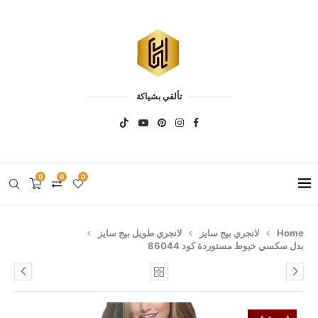
تألقي بشياكة
0
0
0
Home
لانجري بيج سايز
لانجري طويل بيج سايز
بدل سكسي خيوط مستوردة كود 86044