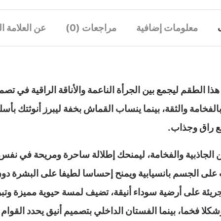
معلومات إضافية
مراجعات (0)
عن العلامة ال
ذا الطقم ليجمع بين الجرأة الناعمة والأناقة الراقية في ت
لفخامة والثقة، بينما ينساب القماش بخفة ليبرز أنوثتك بأس
ع راق وجذاب.
ن الجاذبية والفخامة، ليمنحك إطلالة ساحرة ومريحة في نفس
ى الجسم بانسيابية ويمنح إحساسا لطيفا على البشرة دون 
جريئة على أرضية سوداء أنيقة، تضيف لمسة حيوية مميزة وت
لا فخما، بينما الفستان الداخلي بتصميم أنيق يحدد القوام 