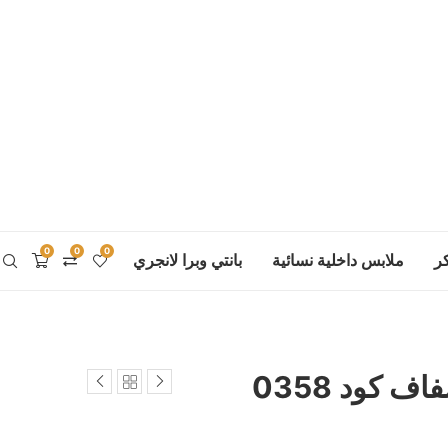
0
0
0
ر
ملابس داخلية نسائية
بانتي وبرا لانجري
 كود 0358