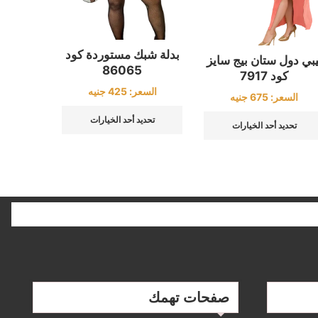
بدلة شبك مستوردة كود
يبي دول ستان بيج سايز
86065
كود 7917
السعر:
425
جنيه
السعر:
675
جنيه
تحديد أحد الخيارات
تحديد أحد الخيارات
صفحات تهمك