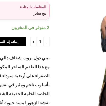
المقاسات المتاحة
بيج سايز
2 متوفر في المخزون
إضافة إلى السل
بيبي دول بروب شفاف دللي نف
مع هذا الطقم الساحر المكو
الصفراء على أرضية سوداء ف
بأسلوب ناعم ومثير في نفس
الخاصة الخامة الخفيفة الشف
نقشة الزهور لمسة حيوية أنث