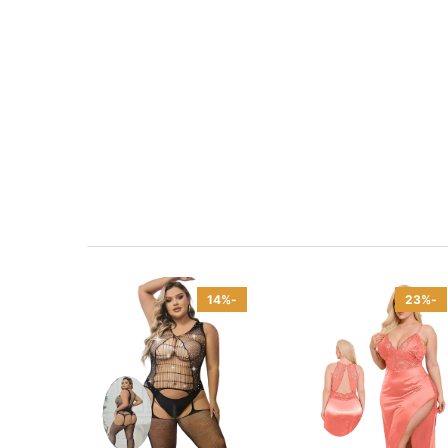
-14%
-23%