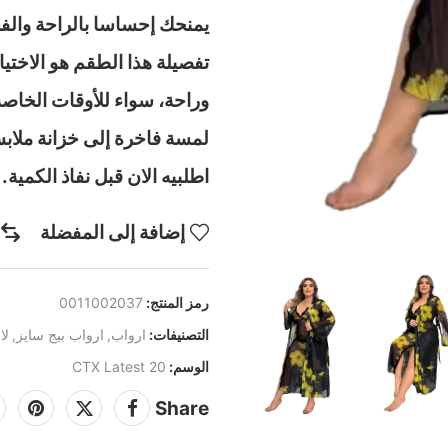
يمنحك إحساسا بالراحة والف
تفصيلة هذا الطقم هو الاختيا
وراحة، سواء للأوقات الخاص
اطلبيه الان قبل نفاذ الكمية.
إضافة إلى المفضلة
رمز المنتج:
0011002037
التصنيفات:
ارواب
,
ارواب بيج سايز
,
لا
الوسم:
CTX Latest 20
Share