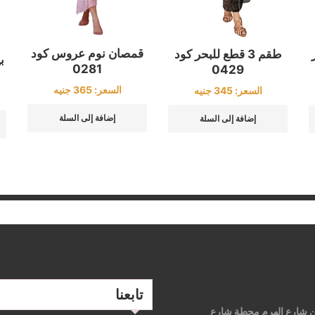
قمصان نوم عروس كود
طقم 3 قطع للبحر كود
ب
0281
0429
السعر:
365
جنيه
السعر:
345
جنيه
إضافة إلى السلة
إضافة إلى السلة
تابعنا
 من شارع الهرم محطة شارع