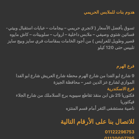
هدوم بنات للملابس الحريمي
تسوق بأفضل الأسعار ( لانجري حريمي – بيجامات – عبايات استقبال وبيتي-
فساتين شتوي وصيفي – ملابس داخلية – ارواب – سلوبيتات – كاش مايوه
قصير وطويل للعرايس ) من أجود الخامات بمقاسات فري سايز وبيج سايز
تلبيس حتى 120 كيلو
فرع الهرم
9 شارع ابو الفدا من شارع الهرم محطة شارع العريش شارع ابو الفدا
الموازي لشارع عز الدين عمر – محافظة الجيزة
فرع الاسكندرية
فكتوريا 25 ش ابن منقذ تقاطع سيبويه برج السلاملك من شارع الجلاء
فيكتوريا
ناصية مستشفى الثغر أمام قسم المنتزه
للاتصال بنا على الأرقام التالية
01122296753
01120007795