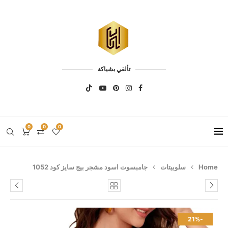
تألقي بشياكة
0
0
0
Home
سلوبيتات
جامبسوت اسود مشجر بيج سايز كود 1052
-21%