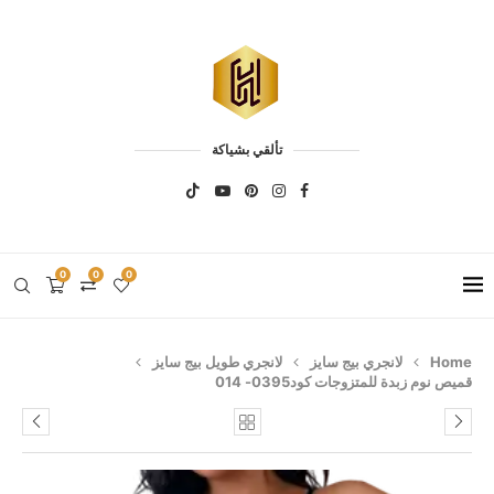
تألقي بشياكة
0
0
0
Home
لانجري بيج سايز
لانجري طويل بيج سايز
قميص نوم زبدة للمتزوجات كود0395- 014