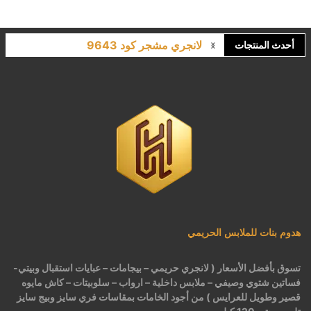
لانجري مشجر كود 9643
أحدث المنتجات
كاش مايوه برباط كود 1522
كاش مايوه مشجر كود 1519
بيجامات عرايس حريمي اسود كود 225
هدوم بنات للملابس الحريمي
تسوق بأفضل الأسعار ( لانجري حريمي – بيجامات – عبايات استقبال وبيتي-
فساتين شتوي وصيفي – ملابس داخلية – ارواب – سلوبيتات – كاش مايوه
قصير وطويل للعرايس ) من أجود الخامات بمقاسات فري سايز وبيج سايز