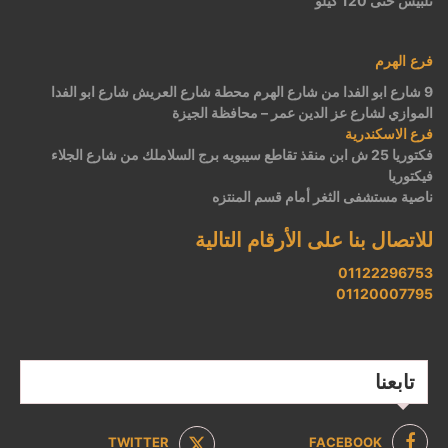
تلبيس حتى 120 كيلو
فرع الهرم
9 شارع ابو الفدا من شارع الهرم محطة شارع العريش شارع ابو الفدا
الموازي لشارع عز الدين عمر – محافظة الجيزة
فرع الاسكندرية
فكتوريا 25 ش ابن منقذ تقاطع سيبويه برج السلاملك من شارع الجلاء
فيكتوريا
ناصية مستشفى الثغر أمام قسم المنتزه
للاتصال بنا على الأرقام التالية
01122296753
01120007795
تابعنا
TWITTER
FACEBOOK