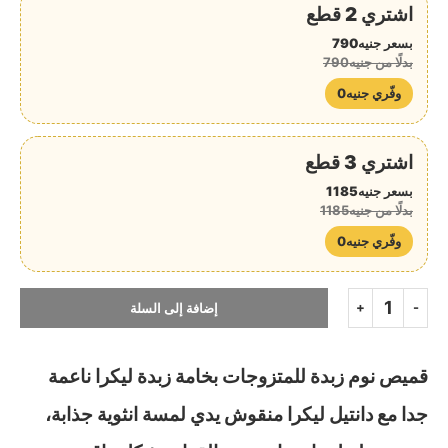
اشتري 2 قطع
بسعر جنيه790
بدلًا من جنيه790
وفّري جنيه0
اشتري 3 قطع
بسعر جنيه1185
بدلًا من جنيه1185
وفّري جنيه0
إضافة إلى السلة
قميص نوم زبدة للمتزوجات بخامة زبدة ليكرا ناعمة
جدا مع دانتيل ليكرا منقوش يدي لمسة انثوية جذابة،