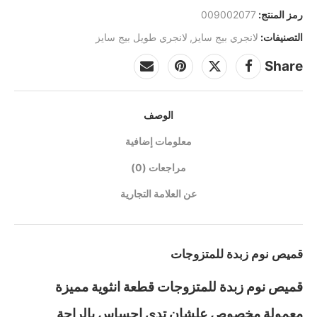
رمز المنتج:
009002077
التصنيفات:
لانجري بيج سايز
,
لانجري طويل بيج سايز
Share
الوصف
معلومات إضافية
مراجعات (0)
عن العلامة التجارية
قميص نوم زبدة للمتزوجات
قميص نوم زبدة للمتزوجات قطعة انثوية مميزة
معمولة مخصوص علشان تدي احساس بالراحة