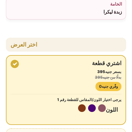
الخامة
زبدة ليكرا
اختر العرض
اشتري قطعة
✓
بسعر جنيه395
بدلًا من جنيه395
وفّري جنيه0
يرجى اختيار اللون/المقاس للقطعة رقم 1
اللون