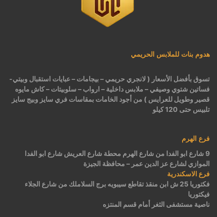
هدوم بنات للملابس الحريمي
تسوق بأفضل الأسعار ( لانجري حريمي – بيجامات – عبايات استقبال وبيتي-
فساتين شتوي وصيفي – ملابس داخلية – ارواب – سلوبيتات – كاش مايوه
قصير وطويل للعرايس ) من أجود الخامات بمقاسات فري سايز وبيج سايز
تلبيس حتى 120 كيلو
فرع الهرم
9 شارع ابو الفدا من شارع الهرم محطة شارع العريش شارع ابو الفدا
الموازي لشارع عز الدين عمر – محافظة الجيزة
فرع الاسكندرية
فكتوريا 25 ش ابن منقذ تقاطع سيبويه برج السلاملك من شارع الجلاء
فيكتوريا
ناصية مستشفى الثغر أمام قسم المنتزه