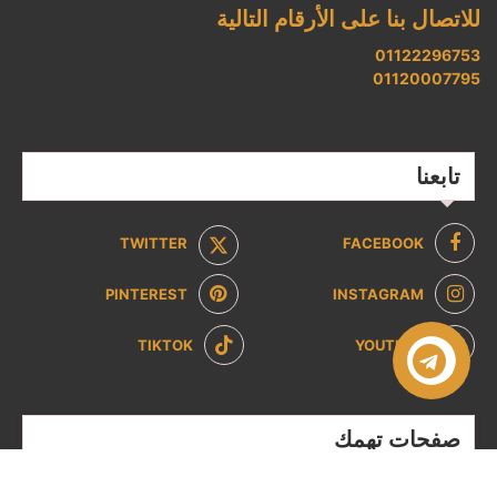
للاتصال بنا على الأرقام التالية
01122296753
01120007795
تابعنا
TWITTER
FACEBOOK
PINTEREST
INSTAGRAM
TIKTOK
YOUTUBE
صفحات تهمك