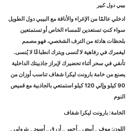
بيبي دول كبير
ادخلي عالمًا من الإغراء والأناقة مع البيبي دول الطويل
سواء كنتِ تستعدين للمساء الخاص أو تستمتعين
بلحظات هادئة من الترف الشخصي، فهو مصمم
ليغمرك في رفاهية لا تُنسى ويترك انطباعًا لا يُنسى.
تأنقي في سحر أثناء تحضيرك لإبراز جاذبيتك الداخلية
يصنع من خامة بارونت ليكرا شفاف تناسب أوزان من
90 كيلو وإلي 120 كيلو استمتعي بالجاذبية مع قميص
النوم
الخامة: بارونت ليكرا شفاف
اللون: موف _ أبيض _ أحمر _ أزرق _ أسود _ بترولي _