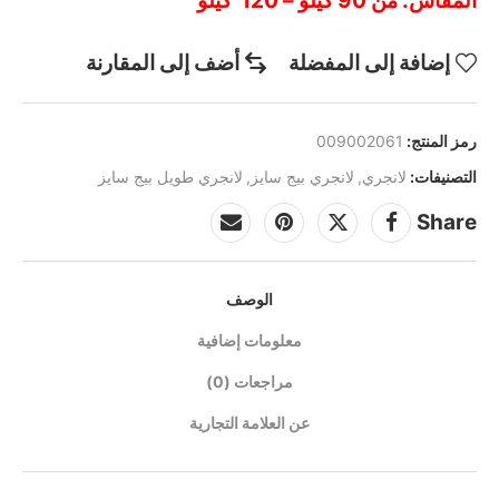
المقاس: من 90 كيلو – 120 كيلو
إضافة إلى المفضلة
أضف إلى المقارنة
رمز المنتج:
009002061
التصنيفات:
لانجري
,
لانجري بيج سايز
,
لانجري طويل بيج سايز
Share
الوصف
معلومات إضافية
مراجعات (0)
عن العلامة التجارية