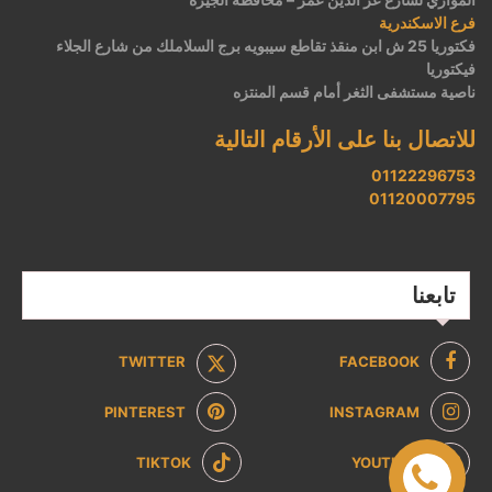
فرع الاسكندرية
فكتوريا 25 ش ابن منقذ تقاطع سيبويه برج السلاملك من شارع الجلاء
فيكتوريا
ناصية مستشفى الثغر أمام قسم المنتزه
للاتصال بنا على الأرقام التالية
01122296753
01120007795
تابعنا
TWITTER
FACEBOOK
PINTEREST
INSTAGRAM
TIKTOK
YOUTUBE