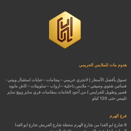
هدوم بنات للملابس الحريمي
تسوق بأفضل الأسعار ( لانجري حريمي – بيجامات – عبايات استقبال وبيتي-
فساتين شتوي وصيفي – ملابس داخلية – ارواب – سلوبيتات – كاش مايوه
قصير وطويل للعرايس ) من أجود الخامات بمقاسات فري سايز وبيج سايز
تلبيس حتى 120 كيلو
فرع الهرم
9 شارع ابو الفدا من شارع الهرم محطة شارع العريش شارع ابو الفدا
الموازي لشارع عز الدين عمر – محافظة الجيزة