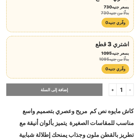
بسعر جنيه730
بدلًا من جنيه730
وفّري جنيه0
اشتري 3 قطع
بسعر جنيه1095
بدلًا من جنيه1095
وفّري جنيه0
إضافة إلى السلة
كاش مايوه نص كم مريح وعصري بتصميم واسع
مناسب للمقاسات الصغيرة يتميز بألوان أنيقة مع
تطريز بالقطن ملون وجذاب يمنحك إطلالة شبابية