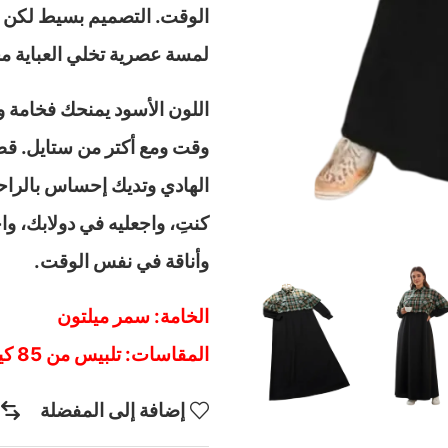
الوقت. التصميم بسيط لكن م
لمسة عصرية تخلي العباية م
اللون الأسود يمنحك فخامة و
وقت ومع أكتر من ستايل. ق
الهادي وتديك إحساس بالراحة
كنتِ، واجعليه في دولابك، و
وأناقة في نفس الوقت.
الخامة: سمر ميلتون
المقاسات: تلبيس من 85 كيلو حتى 110 كيلو
إضافة إلى المفضلة