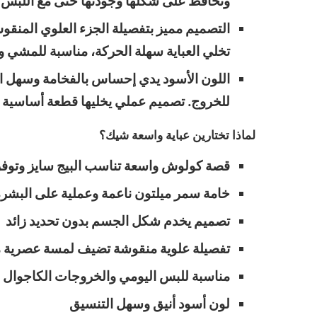
وتحافظ على شكلها وجودتها حتى مع اللبس ال
التصميم مميز بتفصيلة الجزء العلوي المنقو
تخلي العباية سهلة الحركة، مناسبة للمشي و
اللون الأسود يدي إحساس بالفخامة وسهل ال
للخروج. تصميم عملي يخليها قطعة أساسية ف
لماذا تختارين عباية واسعة شيك؟
قصة كولوش واسعة تناسب البيج سايز وتوفر 
خامة سمر ميلتون ناعمة وعملية على البشر
تصميم يخدم شكل الجسم بدون تحديد زائد
تفصيلة علوية منقوشة تضيف لمسة عصرية 
مناسبة للبس اليومي والخروجات الكاجوال
لون أسود أنيق وسهل التنسيق