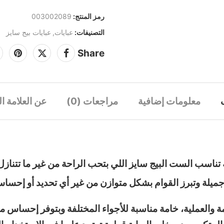
رمز المنتج:
003002089
التصنيفات:
عبايات
,
عبايات بيج سايز
Share
معلومات إضافية
مراجعات (0)
عن العلامة ال
ناسب الست البيج سايز اللي بتحب الراحة من غير ما تتنازل
يلة وتبرز القوام بشكل متوازن من غير أي تحديد أو إحسا
 والعملية، خامة مناسبة للأجواء المختلفة وبتوفر إحساس مر