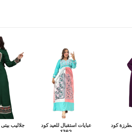
مطرزة كود
عبايات استقبال للعيد كود
جلاليب بيتى صي
1762