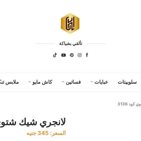
تألقي بشياكة
سلوبيتات
عبايات
فساتين
كاش مايو
ملابس تنك
كود 3136
لانجري شيك شتوي كو
السعر:
345
جنيه