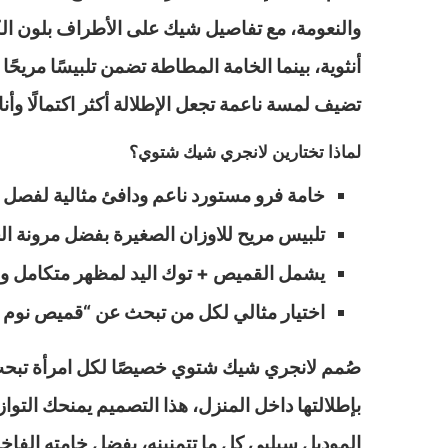
والنعومة، مع تفاصيل شيك على الأطراف بلون الكا
تضيف لمسة ناعمة تجعل الإطلالة أكثر اكتمالًا وأ
لماذا تختارين لانجري شيك شتوي؟
خامة فرو مستورد ناعم ودافئ مثالية لفصل 
تلبيس مريح للاوزان الصغيرة بفضل مرونة الخ
يشمل القميص + توك اليد لمظهر متكامل وف
اختيار مثالي لكل من تبحث عن “قميص نوم 
صُمم لانجري شيك شتوي خصيصًا لكل امرأة تبحث 
بإطلالتها داخل المنزل، هذا التصميم يمنحك التوا
الموديل سيلبي كل ما تتمنينه، بفضل خامته الفاخر