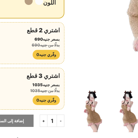
اللون
اشتري 2 قطع
بسعر جنيه690
بدلًا من جنيه690
وفّري جنيه0
اشتري 3 قطع
بسعر جنيه1035
بدلًا من جنيه1035
وفّري جنيه0
إضافة إلى السل