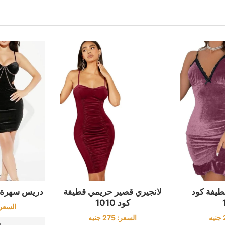
طيفة كود
لانجيري قصير حريمي قطيفة
دريس سهرة قصي
كود 1010
السعر
جنيه
السعر:
275
جنيه