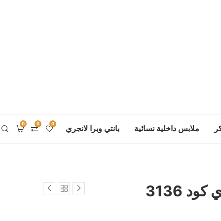
0
0
0
ر
ملابس داخلية نسائية
بانتي وبرا لانجري
د 3136