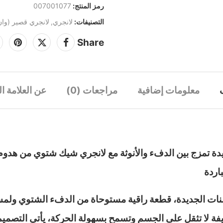
رمز المنتج:
007001077
التصنيفات:
لانجري
,
لانجري قصير (وان
Share
معلومات إضافية
مراجعات (0)
عن العلامة ال
يدة تمزج بين الدفء والأنوثة مع لانجري شيك شتوي من هدوم
اردة
ات الجديدة، قطعة راقية مستوحاة من الدفء الشتوي ولمس
يفة لا تثقل على الجسم وتسمح بسهولة الحركة، يأتي التصميم