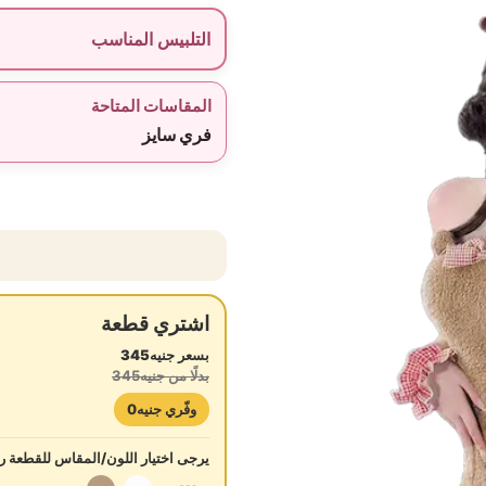
التلبيس المناسب
المقاسات المتاحة
فري سايز
اشتري قطعة
بسعر جنيه345
بدلًا من جنيه345
وفّري جنيه0
يرجى اختيار اللون/المقاس للقطعة رق