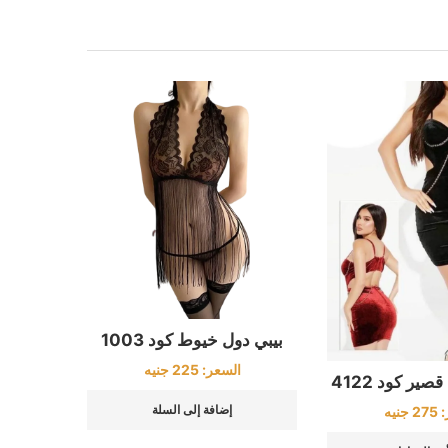
بيبي دول خيوط كود 1003
السعر:
225
جنيه
ر كود 4122
إضافة إلى السلة
:
275
جنيه