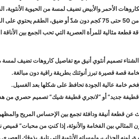
روهات الأحمر والأبيض تضيف لمسة من الحيوية الأنثوية، الق
أنثوية، بينما الخامة المطاطة تضمن تلبيسًا مريحًا من 50 حتى 75 كجم دون 
ناقة قطعة مثالية للمرأة العصرية التي تحب الجمع بين الأناق
الشتاء تصميم أنثوي أنيق مع تفاصيل كاروهات تضيف لمسة 
امة قصة قصيرة تبرز أنوثتك بطريقة راقية دون مبالغة.
خم خامة عالية الجودة تحافظ على شكلها بعد الغسيل.
قطيفة جديد” أو “لانجري قطيفة شيك” تصميم حصري من هدوم
عن قطعة أنيقة ودافئة تجمع بين الإحساس المريح والمظهر ا
زن المثالي بين الفخامة والأنوثة، إذا كنتِ من محبات” قميص
ة، لونه الجذاب، ولمساته الأنثوية التي تليق بذوقك العصري.