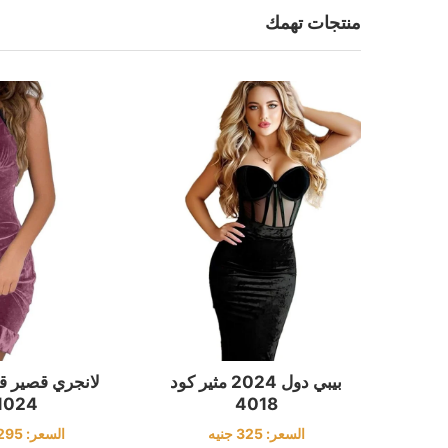
منتجات تهمك
بيبي دول 2024 مثير كود
لانجري قصير ق
1024
4018
السعر:
325
جنيه
السعر:
295