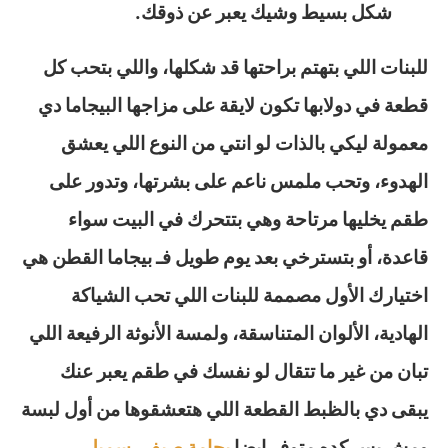
شكل بسيط وشيك يعبر عن ذوقك.
للبنات اللي بتهتم براحتها قد شكلها، واللي بتحب كل
قطعة في دولابها تكون لايقة على مزاجها البيجاما دي
معمولة ليكي بالذات لو انتي من النوع اللي يعشق
الهدوء، وتحب ملمس ناعم على بشرتها، وتدور على
طقم يخليها مرتاحة وهي بتتحرك في البيت سواء
قاعدة، أو بتسترخي بعد يوم طويل فـ بيجاما القطن هي
اختيارك الأول مصممة للبنات اللي تحب الشياكة
الهادية، الألوان المتناسقة، ولمسة الأنوثة الرفيعة اللي
تبان من غير ما تتقال لو نفسك في طقم يعبر عنك
يبقى دي بالظبط القطعة اللي هتعشقوها من أول لبسة
ومش بس كده متوفر ايضا
بجامة صيفي سمبل
_