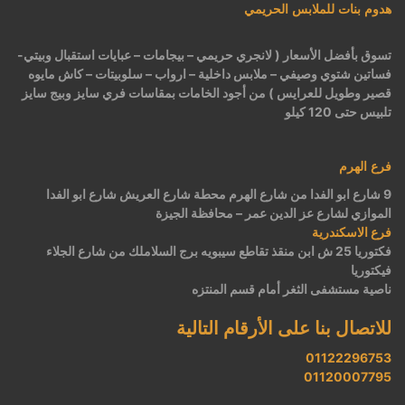
هدوم بنات للملابس الحريمي
تسوق بأفضل الأسعار ( لانجري حريمي – بيجامات – عبايات استقبال وبيتي-
فساتين شتوي وصيفي – ملابس داخلية – ارواب – سلوبيتات – كاش مايوه
قصير وطويل للعرايس ) من أجود الخامات بمقاسات فري سايز وبيج سايز
تلبيس حتى 120 كيلو
فرع الهرم
9 شارع ابو الفدا من شارع الهرم محطة شارع العريش شارع ابو الفدا
الموازي لشارع عز الدين عمر – محافظة الجيزة
فرع الاسكندرية
فكتوريا 25 ش ابن منقذ تقاطع سيبويه برج السلاملك من شارع الجلاء
فيكتوريا
ناصية مستشفى الثغر أمام قسم المنتزه
للاتصال بنا على الأرقام التالية
01122296753
01120007795