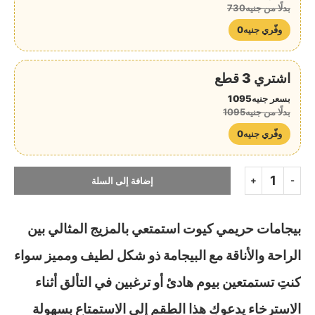
بدلًا من جنيه730
وفّري جنيه0
اشتري 3 قطع
بسعر جنيه1095
بدلًا من جنيه1095
وفّري جنيه0
إضافة إلى السلة
بيجامات حريمي كيوت استمتعي بالمزيج المثالي بين
الراحة والأناقة مع البيجامة ذو شكل لطيف ومميز سواء
كنتِ تستمتعين بيوم هادئ أو ترغبين في التألق أثناء
الاسترخاء يدعوكِ هذا الطقم إلى الاستمتاع بسهولة