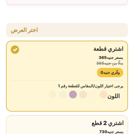
اختر العرض
اشتري قطعة
✓
بسعر جنيه365
بدلًا من جنيه365
وفّري جنيه0
يرجى اختيار اللون/المقاس للقطعة رقم 1
اللون
اشتري 2 قطع
بسعر جنيه730