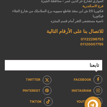
الموازي لشارع عز الدين عمر – محافظة الجيزة
فرع الاسكندرية
فكتوريا 25 ش ابن منقذ تقاطع سيبويه برج السلاملك من شارع الجلاء
فيكتوريا
ناصية مستشفى الثغر أمام قسم المنتزه
للاتصال بنا على الأرقام التالية
01122296753
01120007795
تابعنا
TWITTER
FACEBOOK
PINTEREST
INSTAGRAM
TIKTOK
YOUTUBE