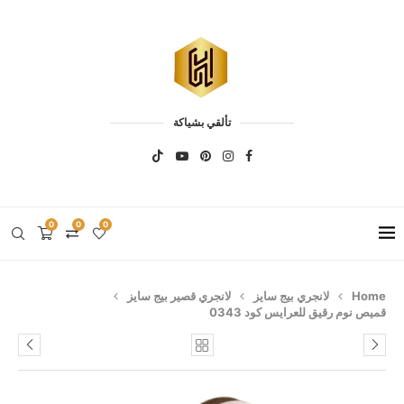
تألقي بشياكة
0
0
0
Home
لانجري بيج سايز
لانجري قصير بيج سايز
قميص نوم رقيق للعرايس كود 0343