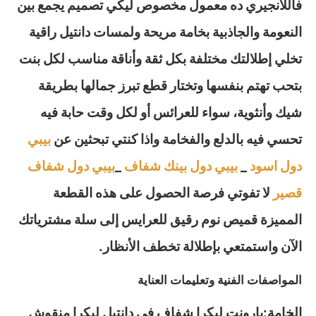
فاللانجيري ده معمول مخصوص ليكي تصميم يجمع بين
النعومة والجاذبية بخامة مريحة ولمسات دانتيل راقية
تخلي إطلالتك مختلفة بكل ثقة وأناقة مناسب لكل بنت
بتحب تهتم بنفسها وتختار قطع تبرز جمالها بطريقة
شيك وأنثوية، سواء للعرائس أو لكل وقت حابة فيه
تحسي فيه بالدلع والفخامة واذا كنتي تبحثين عن
بيبي
دول اسود
_
بيبي دول بينك شفاف
_
بيبي دول شفاف
قصير
لا تفوتي فرصة الحصول على هذه القطعة
المميزة قميص نوم رقيق للعرايس إلى سلة مشترياتك
الآن واستمتعي بإطلالة تخطف الأنظار.
المواصفات الفنية وتعليمات العناية
الخامة:بارونت ليكرا شفاف في دانتيل ليكرا منقوش