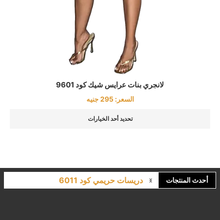
لانجري بنات عرايس شيك كود 9601
السعر:
295
جنيه
تحديد أحد الخيارات
دريسات حريمي كود 6011
أحدث المنتجات
لانجري مشجر كود 9643
كاش مايوه برباط كود 1522
كاش مايوه مشجر كود 1519
بيجامات عرايس حريمي اسود كود 225