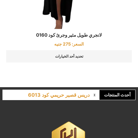
لانجري طويل مثير وجرئ كود 0160
السعر:
275
جنيه
تحديد أحد الخيارات
دريس قصير حريمي كود 6013
أحدث المنتجات