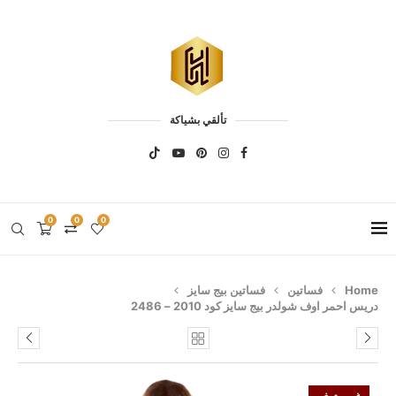
تألقي بشياكة
0
0
0
Home
فساتين
فساتين بيج سايز
دريس احمر اوف شولدر بيج سايز كود 2010 – 2486