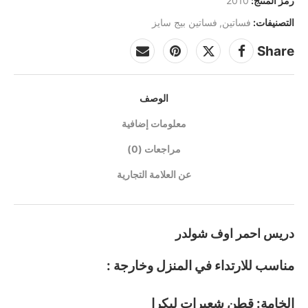
رمز المنتج:
2010
التصنيفات:
فساتين
,
فساتين بيج سايز
Share
الوصف
معلومات إضافية
مراجعات (0)
عن العلامة التجارية
دريس احمر اوف شولدر
مناسب للارتداء في المنزل وخارجة :
الخامة: قطن شعيرات ليكرا