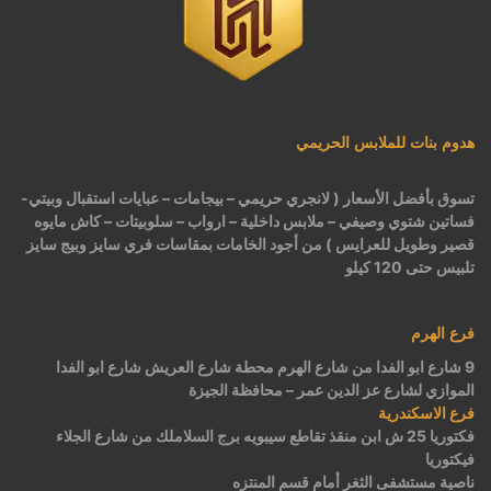
هدوم بنات للملابس الحريمي
تسوق بأفضل الأسعار ( لانجري حريمي – بيجامات – عبايات استقبال وبيتي-
فساتين شتوي وصيفي – ملابس داخلية – ارواب – سلوبيتات – كاش مايوه
قصير وطويل للعرايس ) من أجود الخامات بمقاسات فري سايز وبيج سايز
تلبيس حتى 120 كيلو
فرع الهرم
9 شارع ابو الفدا من شارع الهرم محطة شارع العريش شارع ابو الفدا
الموازي لشارع عز الدين عمر – محافظة الجيزة
فرع الاسكندرية
فكتوريا 25 ش ابن منقذ تقاطع سيبويه برج السلاملك من شارع الجلاء
فيكتوريا
ناصية مستشفى الثغر أمام قسم المنتزه