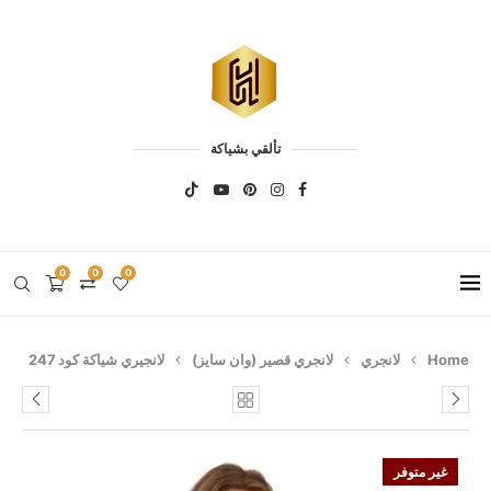
تألقي بشياكة
0
0
0
Home
لانجري
لانجري قصير (وان سايز)
لانجيري شياكة كود 247
غير متوفر