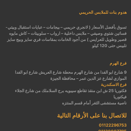
هدوم بنات للملابس الحريمي
تسوق بأفضل الأسعار ( لانجري حريمي – بيجامات – عبايات استقبال وبيتي-
فساتين شتوي وصيفي – ملابس داخلية – ارواب – سلوبيتات – كاش مايوه
قصير وطويل للعرايس ) من أجود الخامات بمقاسات فري سايز وبيج سايز
تلبيس حتى 120 كيلو
فرع الهرم
9 شارع ابو الفدا من شارع الهرم محطة شارع العريش شارع ابو الفدا
الموازي لشارع عز الدين عمر – محافظة الجيزة
فرع الاسكندرية
فكتوريا 25 ش ابن منقذ تقاطع سيبويه برج السلاملك من شارع الجلاء
فيكتوريا
ناصية مستشفى الثغر أمام قسم المنتزه
للاتصال بنا على الأرقام التالية
01122296753