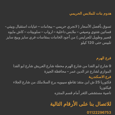
هدوم بنات للملابس الحريمي
تسوق بأفضل الأسعار ( لانجري حريمي – بيجامات – عبايات استقبال وبيتي-
فساتين شتوي وصيفي – ملابس داخلية – ارواب – سلوبيتات – كاش مايوه
قصير وطويل للعرايس ) من أجود الخامات بمقاسات فري سايز وبيج سايز
تلبيس حتى 120 كيلو
فرع الهرم
9 شارع ابو الفدا من شارع الهرم محطة شارع العريش شارع ابو الفدا
الموازي لشارع عز الدين عمر – محافظة الجيزة
فرع الاسكندرية
فكتوريا 25 ش ابن منقذ تقاطع سيبويه برج السلاملك من شارع الجلاء
فيكتوريا
ناصية مستشفى الثغر أمام قسم المنتزه
للاتصال بنا على الأرقام التالية
01122296753