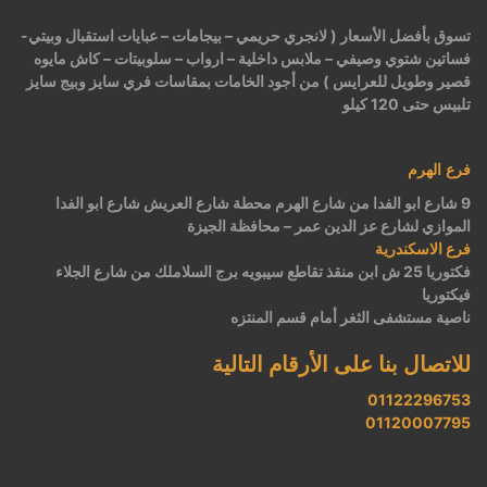
تسوق بأفضل الأسعار ( لانجري حريمي – بيجامات – عبايات استقبال وبيتي-
فساتين شتوي وصيفي – ملابس داخلية – ارواب – سلوبيتات – كاش مايوه
قصير وطويل للعرايس ) من أجود الخامات بمقاسات فري سايز وبيج سايز
تلبيس حتى 120 كيلو
فرع الهرم
9 شارع ابو الفدا من شارع الهرم محطة شارع العريش شارع ابو الفدا
الموازي لشارع عز الدين عمر – محافظة الجيزة
فرع الاسكندرية
فكتوريا 25 ش ابن منقذ تقاطع سيبويه برج السلاملك من شارع الجلاء
فيكتوريا
ناصية مستشفى الثغر أمام قسم المنتزه
للاتصال بنا على الأرقام التالية
01122296753
01120007795