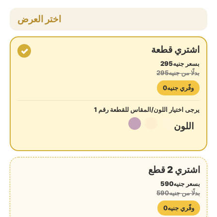
اختر العرض
اشتري قطعة
✓
بسعر جنيه295
بدلًا من جنيه295
وفّري جنيه0
يرجى اختيار اللون/المقاس للقطعة رقم 1
اللون
اشتري 2 قطع
بسعر جنيه590
بدلًا من جنيه590
وفّري جنيه0