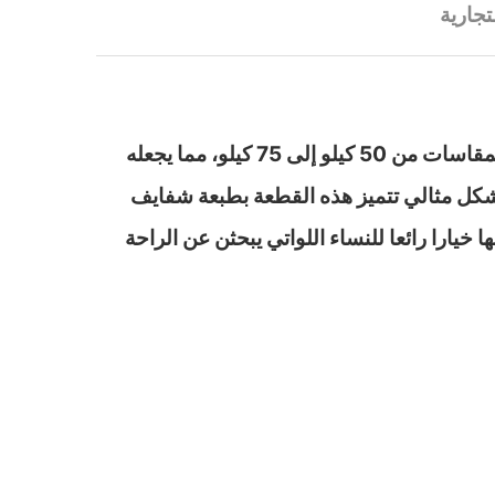
تجارية
استمتعي بأوقاتك في المنزل وأثناء النوم مع كاش مايوه مريح ومبتكر، يأتي هذا الكاش بتصميم مريح يناسب المقاسات من 50 كيلو إلى 75 كيلو، مما يجعله
بشكل مثالي تتميز هذه القطعة بطبعة شفايف
يارا رائعا للنساء اللواتي يبحثن عن الراحة