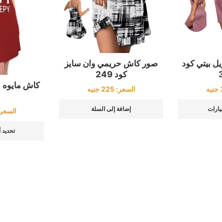
 بيتي كود
صور كاش حريمي وان سايز
كود 249
كاش مايوه 
جنيه
السعر:
225
جنيه
يارات
إضافة إلى السلة
السعر
تحديد 