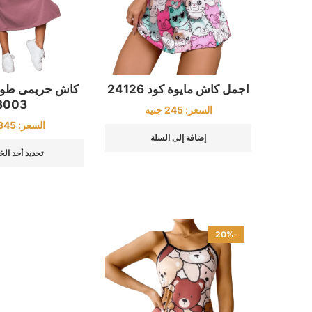
اجمل كاش مايوة كود 24126
كاش حريمى طويل
3003
السعر:
245
جنيه
السعر:
345
إضافة إلى السلة
تحديد أحد الخ
-20%