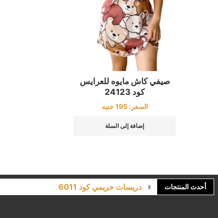
صيفي كاش مايوه للعرايس
كود 24123
السعر:
195
جنيه
إضافة إلى السلة
دريسات حريمي كود 6011
أحدث المنتجات
لانجري مشجر كود 9643
كاش مايوه برباط كود 1522
كاش مايوه مشجر كود 1519
بيجامات عرايس حريمي اسود كود 225