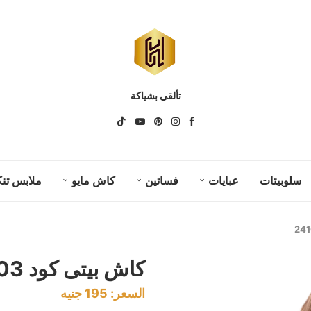
تألقي بشياكة
سلوبيتات
عبايات
فساتين
كاش مايو
ملابس تنك
كاش بيتى كود 24103
السعر:
195
جنيه