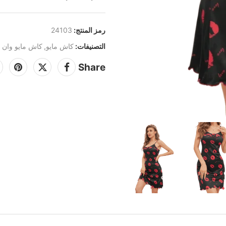
رمز المنتج:
24103
التصنيفات:
كاش مايو
,
كاش مايو وان 
Share