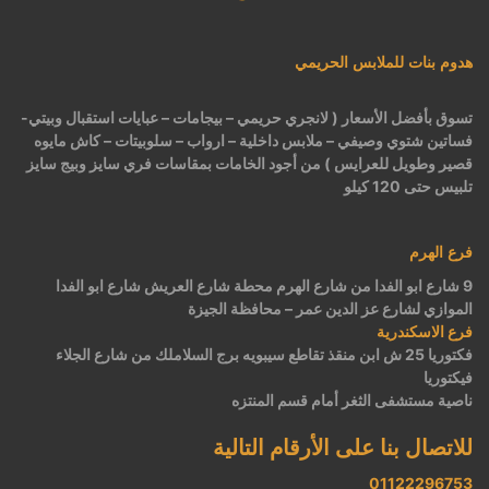
هدوم بنات للملابس الحريمي
تسوق بأفضل الأسعار ( لانجري حريمي – بيجامات – عبايات استقبال وبيتي-
فساتين شتوي وصيفي – ملابس داخلية – ارواب – سلوبيتات – كاش مايوه
قصير وطويل للعرايس ) من أجود الخامات بمقاسات فري سايز وبيج سايز
تلبيس حتى 120 كيلو
فرع الهرم
9 شارع ابو الفدا من شارع الهرم محطة شارع العريش شارع ابو الفدا
الموازي لشارع عز الدين عمر – محافظة الجيزة
فرع الاسكندرية
فكتوريا 25 ش ابن منقذ تقاطع سيبويه برج السلاملك من شارع الجلاء
فيكتوريا
ناصية مستشفى الثغر أمام قسم المنتزه
للاتصال بنا على الأرقام التالية
01122296753