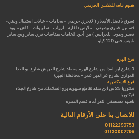
هدوم بنات للملابس الحريمي
تسوق بأفضل الأسعار ( لانجري حريمي – بيجامات – عبايات استقبال وبيتي-
فساتين شتوي وصيفي – ملابس داخلية – ارواب – سلوبيتات – كاش مايوه
قصير وطويل للعرايس ) من أجود الخامات بمقاسات فري سايز وبيج سايز
تلبيس حتى 120 كيلو
فرع الهرم
9 شارع ابو الفدا من شارع الهرم محطة شارع العريش شارع ابو الفدا
الموازي لشارع عز الدين عمر – محافظة الجيزة
فرع الاسكندرية
فكتوريا 25 ش ابن منقذ تقاطع سيبويه برج السلاملك من شارع الجلاء
فيكتوريا
ناصية مستشفى الثغر أمام قسم المنتزه
للاتصال بنا على الأرقام التالية
01122296753
01120007795