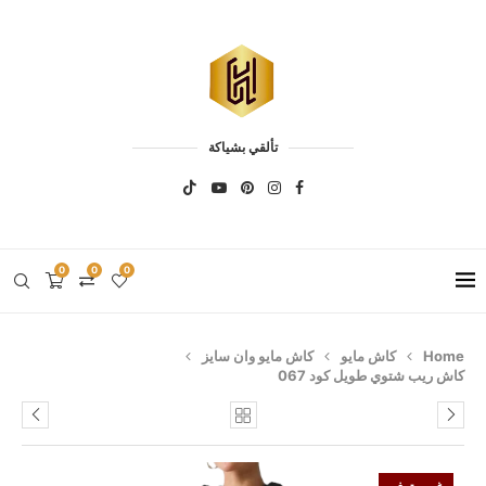
تألقي بشياكة
0
0
0
Home
كاش مايو
كاش مايو وان سايز
كاش ريب شتوي طويل كود 067