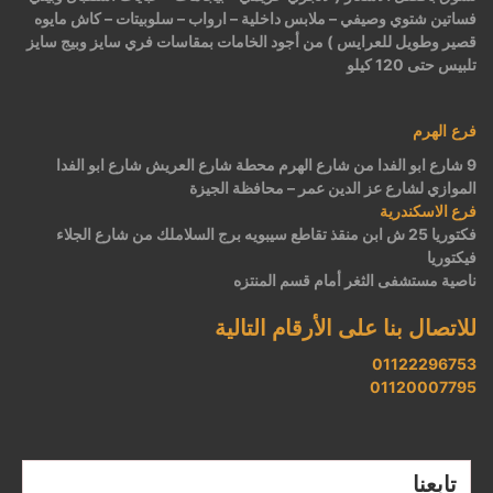
فساتين شتوي وصيفي – ملابس داخلية – ارواب – سلوبيتات – كاش مايوه
قصير وطويل للعرايس ) من أجود الخامات بمقاسات فري سايز وبيج سايز
تلبيس حتى 120 كيلو
فرع الهرم
9 شارع ابو الفدا من شارع الهرم محطة شارع العريش شارع ابو الفدا
الموازي لشارع عز الدين عمر – محافظة الجيزة
فرع الاسكندرية
فكتوريا 25 ش ابن منقذ تقاطع سيبويه برج السلاملك من شارع الجلاء
فيكتوريا
ناصية مستشفى الثغر أمام قسم المنتزه
للاتصال بنا على الأرقام التالية
01122296753
01120007795
تابعنا