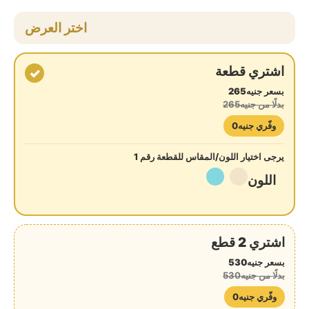
اختر العرض
اشتري قطعة
✓
بسعر جنيه265
بدلًا من جنيه265
وفّري جنيه0
يرجى اختيار اللون/المقاس للقطعة رقم 1
اللون
اشتري 2 قطع
بسعر جنيه530
بدلًا من جنيه530
وفّري جنيه0