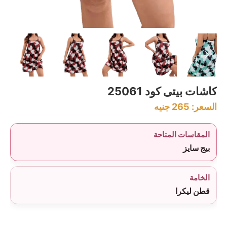
كاشات بيتى كود 25061
السعر:
265
جنيه
المقاسات المتاحة
بيج سايز
الخامة
قطن ليكرا