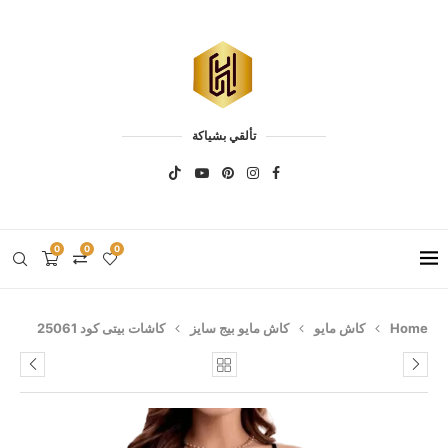
تألقي بشياكة
0
0
0
Home
كاش مايو
كاش مايو بيج سايز
كاشات بيتى كود 25061