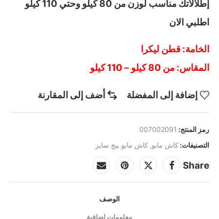
إطلالاتك مناسب لوزن من 80 كيلو وحتي 110 كيلو
اطلبي الان
الخامة: قطن ليكرا
المقاس: من 80 كيلو – 110 كيلو
إضافة إلى المفضلة
أضف إلى المقارنة
رمز المنتج:
007002091
التصنيفات:
كاش مايو
,
كاش مايو بيج سايز
Share
الوصف
معلومات إضافية