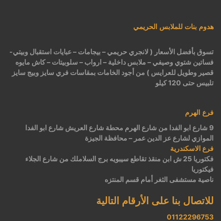
هدوم بنات للملابس الحريمي
تسوق بأفضل الأسعار ( لانجري حريمي – بيجامات – عبايات استقبال وبيتي-
فساتين شتوي وصيفي – ملابس داخلية – ارواب – سلوبيتات – كاش مايوه
قصير وطويل للعرايس ) من أجود الخامات بمقاسات فري سايز وبيج سايز
تلبيس حتى 120 كيلو
فرع الهرم
9 شارع ابو الفدا من شارع الهرم محطة شارع العريش شارع ابو الفدا
الموازي لشارع عز الدين عمر – محافظة الجيزة
فرع الاسكندرية
فكتوريا 25 ش ابن منقذ تقاطع سيبويه برج السلاملك من شارع الجلاء
فيكتوريا
ناصية مستشفى الثغر أمام قسم المنتزه
للاتصال بنا على الأرقام التالية
01122296753