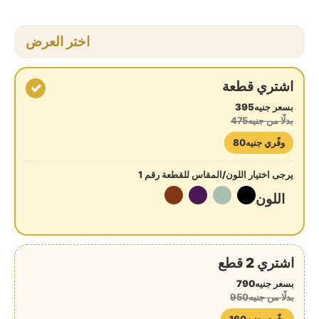
اختر العرض
اشتري قطعة
✓
بسعر جنيه395
بدلًا من جنيه475
وفّري جنيه80
يرجى اختيار اللون/المقاس للقطعة رقم 1
اللون
اشتري 2 قطع
بسعر جنيه790
بدلًا من جنيه950
وفّري جنيه160