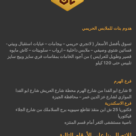
هدوم بنات للملابس الحريمي
تسوق بأفضل الأسعار ( لانجري حريمي – بيجامات – عبايات استقبال وبيتي-
فساتين شتوي وصيفي – ملابس داخلية – ارواب – سلوبيتات – كاش مايوه
قصير وطويل للعرايس ) من أجود الخامات بمقاسات فري سايز وبيج سايز
تلبيس حتى 120 كيلو
فرع الهرم
9 شارع ابو الفدا من شارع الهرم محطة شارع العريش شارع ابو الفدا
الموازي لشارع عز الدين عمر – محافظة الجيزة
فرع الاسكندرية
فكتوريا 25 ش ابن منقذ تقاطع سيبويه برج السلاملك من شارع الجلاء
فيكتوريا
ناصية مستشفى الثغر أمام قسم المنتزه
للاتصال بنا على الأرقام التالية