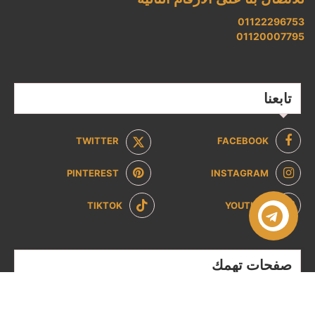
01122296753
01120007795
تابعنا
TWITTER
FACEBOOK
PINTEREST
INSTAGRAM
TIKTOK
YOUTUBE
صفحات تهمك
سياسة الخصوصية