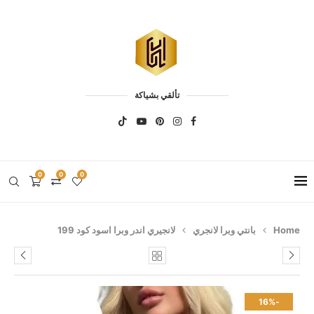
تألقي بشياكة
0
0
0
Home
بانتي وبرا لانجري
لانجيري اندر وبرا اسود كود 199
-16%