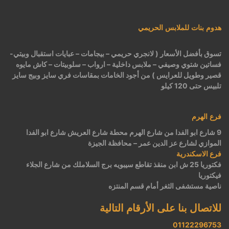
هدوم بنات للملابس الحريمي
تسوق بأفضل الأسعار ( لانجري حريمي – بيجامات – عبايات استقبال وبيتي-
فساتين شتوي وصيفي – ملابس داخلية – ارواب – سلوبيتات – كاش مايوه
قصير وطويل للعرايس ) من أجود الخامات بمقاسات فري سايز وبيج سايز
تلبيس حتى 120 كيلو
فرع الهرم
9 شارع ابو الفدا من شارع الهرم محطة شارع العريش شارع ابو الفدا
الموازي لشارع عز الدين عمر – محافظة الجيزة
فرع الاسكندرية
فكتوريا 25 ش ابن منقذ تقاطع سيبويه برج السلاملك من شارع الجلاء
فيكتوريا
ناصية مستشفى الثغر أمام قسم المنتزه
للاتصال بنا على الأرقام التالية
01122296753