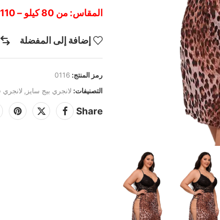
المقاس: من 80 كيلو – 110 كيلو
إضافة إلى المفضلة
رمز المنتج:
0116
التصنيفات:
لانجري بيج سايز
,
لانجري ق
Share