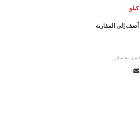
أضف إلى المقارنة
صير بيج سايز