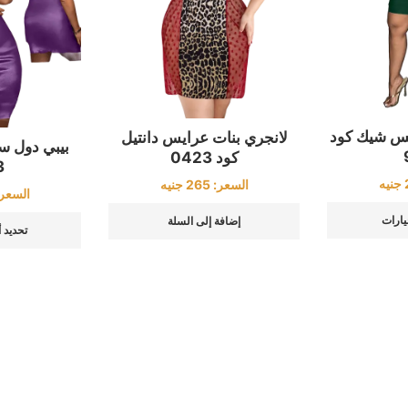
يس شيك كود
لانجري بنات عرايس دانتيل
بيبي دول س
كود 0423
3
جنيه
السعر:
265
جنيه
السعر
يارات
إضافة إلى السلة
تحديد 