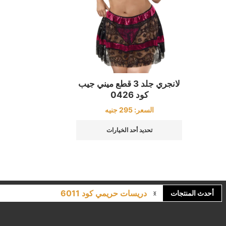
لانجري جلد 3 قطع ميني جيب
كود 0426
السعر:
295
جنيه
تحديد أحد الخيارات
دريسات حريمي كود 6011
أحدث المنتجات
لانجري مشجر كود 9643
كاش مايوه برباط كود 1522
كاش مايوه مشجر كود 1519
بيجامات عرايس حريمي اسود كود 225