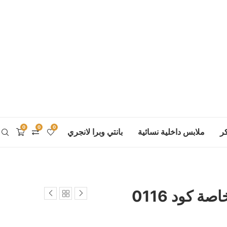
0
0
0
ر
ملابس داخلية نسائية
بانتي وبرا لانجري
 كود 0116