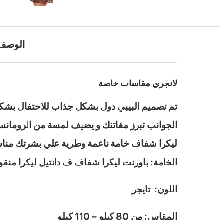
الوصف
لانجري مقاسات خاصة
تم تصميم البيبي دول بشكل جذاب للاحتفال بشكل م
الجوانب تبرز مفاتنك و يضيف لمسة من الرومانسي
ليكرا شفاف خامة ناعمة وطرية علي بشرتك مناسب لوزن من 80 كيلو وإلي 110 كيلو يساعدك عندما ترغبين في إضا
الخامة: باورنت ليكرا شفاف ف دانتيل ليكرا من
اللون: تايجر
المقاس: من 80 كيلو – 110 كيلو