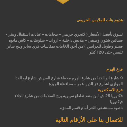
هدوم بنات للملابس الحريمي
تسوق بأفضل الأسعار ( لانجري حريمي – بيجامات – عبايات استقبال وبيتي-
فساتين شتوي وصيفي – ملابس داخلية – ارواب – سلوبيتات – كاش مايوه
قصير وطويل للعرايس ) من أجود الخامات بمقاسات فري سايز وبيج سايز
تلبيس حتى 120 كيلو
فرع الهرم
9 شارع ابو الفدا من شارع الهرم محطة شارع العريش شارع ابو الفدا
الموازي لشارع عز الدين عمر – محافظة الجيزة
فرع الاسكندرية
فكتوريا 25 ش ابن منقذ تقاطع سيبويه برج السلاملك من شارع الجلاء
فيكتوريا
ناصية مستشفى الثغر أمام قسم المنتزه
للاتصال بنا على الأرقام التالية