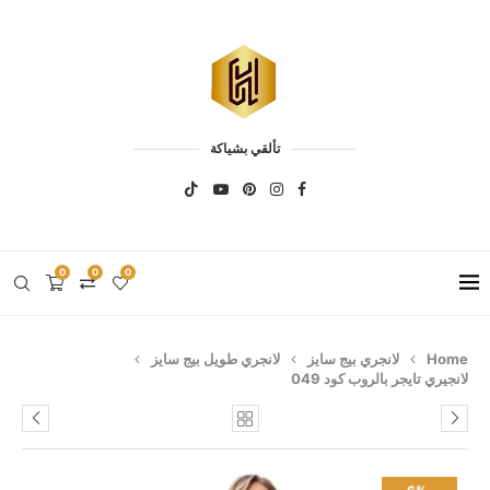
تألقي بشياكة
0
0
0
Home
لانجري بيج سايز
لانجري طويل بيج سايز
لانجيري تايجر بالروب كود 049