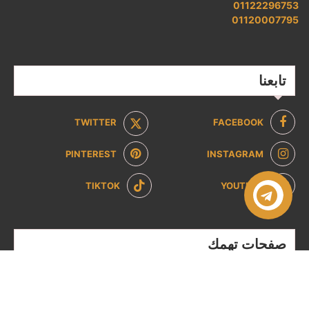
01122296753
01120007795
تابعنا
TWITTER
FACEBOOK
PINTEREST
INSTAGRAM
TIKTOK
YOUTUBE
صفحات تهمك
سياسة الخصوصية