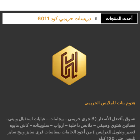
دريسات حريمي كود 6011
أحدث المنتجات
لانجري مشجر كود 9643
كاش مايوه برباط كود 1522
كاش مايوه مشجر كود 1519
بيجامات عرايس حريمي اسود كود 225
هدوم بنات للملابس الحريمي
تسوق بأفضل الأسعار ( لانجري حريمي – بيجامات – عبايات استقبال وبيتي-
فساتين شتوي وصيفي – ملابس داخلية – ارواب – سلوبيتات – كاش مايوه
قصير وطويل للعرايس ) من أجود الخامات بمقاسات فري سايز وبيج سايز
تلبيس حتى 120 كيلو