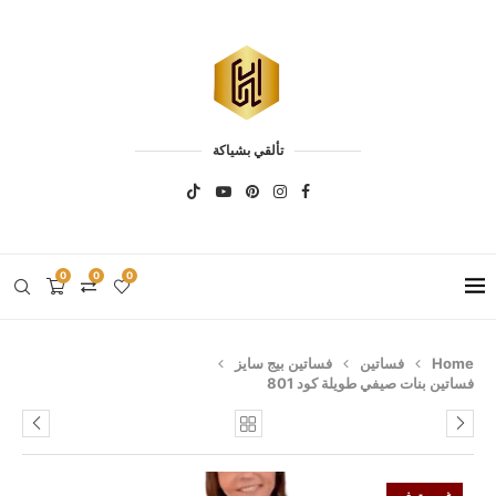
تألقي بشياكة
0
0
0
Home
فساتين
فساتين بيج سايز
فساتين بنات صيفي طويلة كود 801