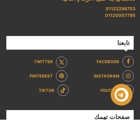
01122296753
01120007795
تابعنا
TWITTER
FACEBOOK
PINTEREST
INSTAGRAM
TIKTOK
YOUTUBE
صفحات تهمك
سياسة الخصوصية