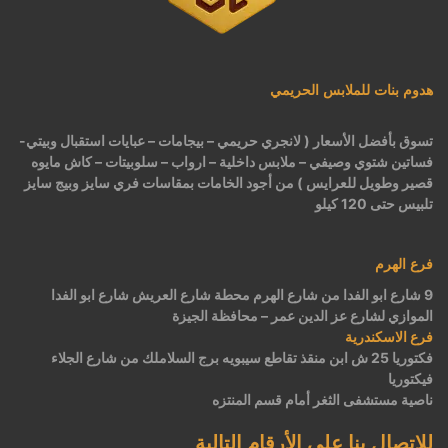
هدوم بنات للملابس الحريمي
تسوق بأفضل الأسعار ( لانجري حريمي – بيجامات – عبايات استقبال وبيتي-
فساتين شتوي وصيفي – ملابس داخلية – ارواب – سلوبيتات – كاش مايوه
قصير وطويل للعرايس ) من أجود الخامات بمقاسات فري سايز وبيج سايز
تلبيس حتى 120 كيلو
فرع الهرم
9 شارع ابو الفدا من شارع الهرم محطة شارع العريش شارع ابو الفدا
الموازي لشارع عز الدين عمر – محافظة الجيزة
فرع الاسكندرية
فكتوريا 25 ش ابن منقذ تقاطع سيبويه برج السلاملك من شارع الجلاء
فيكتوريا
ناصية مستشفى الثغر أمام قسم المنتزه
للاتصال بنا على الأرقام التالية