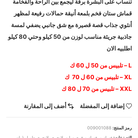
تنساب على البشرة برقة ليجمع بين الراحة والفخامة
قماش ستان فخم بلمعة أنيقة حمالات رفيعة لمظهر
أنثوي جذاب قصة قصيرة مع شق جانبي يضفي لمسة
جاذبية جريئة مناسب لوزن من 50 كيلو وحتي 80 كيلو
اطلبيه الان
L – تلبيس من 50 ل 60 ك
XL – تلبيس من 60 ل 70 ك
XXL – تلبيس من 70 ل 80 ك
إضافة إلى المفضلة
أضف إلى المقارنة
رمز المنتج:
009001088
التصنيفات:
فساتين
,
فساتين فري سايز
,
لانجري
,
لانجري طويل (وان