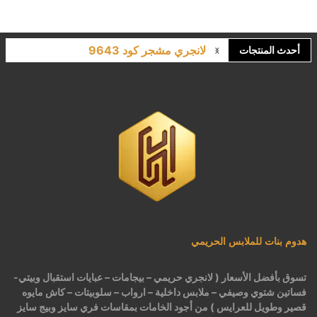
لانجري مشجر كود 9643
أحدث المنتجات
كاش مايوه برباط كود 1522
كاش مايوه مشجر كود 1519
بيجامات عرايس حريمي اسود كود 225
هدوم بنات للملابس الحريمي
تسوق بأفضل الأسعار ( لانجري حريمي – بيجامات – عبايات استقبال وبيتي-
فساتين شتوي وصيفي – ملابس داخلية – ارواب – سلوبيتات – كاش مايوه
قصير وطويل للعرايس ) من أجود الخامات بمقاسات فري سايز وبيج سايز