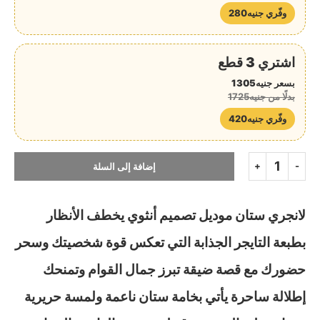
وفّري جنيه280
اشتري 3 قطع
بسعر جنيه1305
بدلًا من جنيه1725
وفّري جنيه420
إضافة إلى السلة
لانجري ستان موديل تصميم أنثوي يخطف الأنظار
بطبعة التايجر الجذابة التي تعكس قوة شخصيتك وسحر
حضورك مع قصة ضيقة تبرز جمال القوام وتمنحك
إطلالة ساحرة يأتي بخامة ستان ناعمة ولمسة حريرية