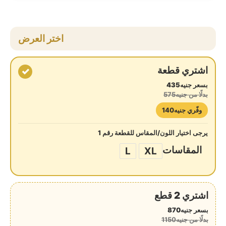
اختر العرض
اشتري قطعة
✓
بسعر جنيه435
بدلًا من جنيه575
وفّري جنيه140
يرجى اختيار اللون/المقاس للقطعة رقم 1
المقاسات
L
XL
اشتري 2 قطع
بسعر جنيه870
بدلًا من جنيه1150