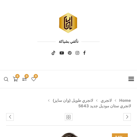
تألقي بشياكة
0
0
0
Home
لانجري
لانجري طويل (وان سايز)
لانجري ستان موديل جديد 5643