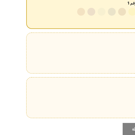
م 1
ة