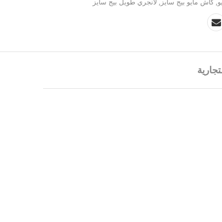
و
,
كاش مايو بيج سايز
,
لانجري طويل بيج سايز
تجارية