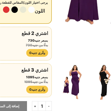
يرجى اختيار اللون/المقاس للقطعة رق
اللون
اشتري 2 قطع
بسعر جنيه730
بدلًا من جنيه730
وفّري جنيه0
اشتري 3 قطع
بسعر جنيه1095
بدلًا من جنيه1095
وفّري جنيه0
إضافة إلى السل