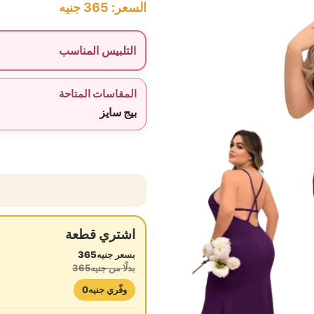
السعر:
365
جنيه
التلبيس المناسب
المقاسات المتاحة
بيج سايز
اشتري قطعة
بسعر جنيه365
بدلًا من جنيه365
وفّري جنيه0