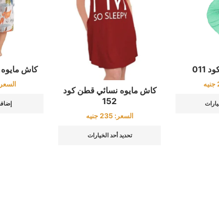
كاش مايوه م
 011
السعر
جنيه
كاش مايوه نسائي قطن كود
152
إضافة
يارات
السعر:
235
جنيه
تحديد أحد الخيارات