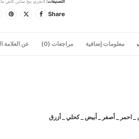
التصنيفات:
لانجري بيج سايز
,
كاش ماي
Share
معلومات إضافية
مراجعات (0)
عن العلامة ال
 _ احمر _ أصفر _ أبيض _ كحلي _ أزرق