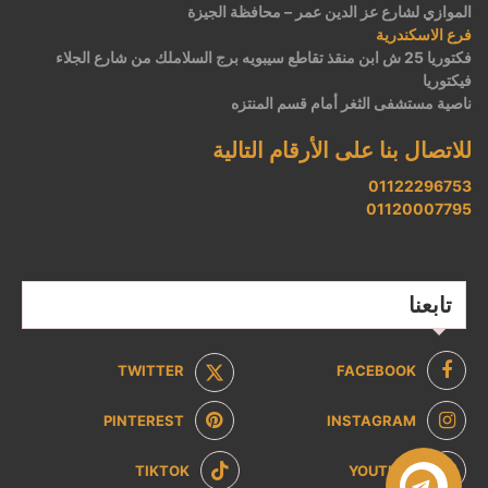
الموازي لشارع عز الدين عمر – محافظة الجيزة
فرع الاسكندرية
فكتوريا 25 ش ابن منقذ تقاطع سيبويه برج السلاملك من شارع الجلاء
فيكتوريا
ناصية مستشفى الثغر أمام قسم المنتزه
للاتصال بنا على الأرقام التالية
01122296753
01120007795
تابعنا
TWITTER
FACEBOOK
PINTEREST
INSTAGRAM
TIKTOK
YOUTUBE