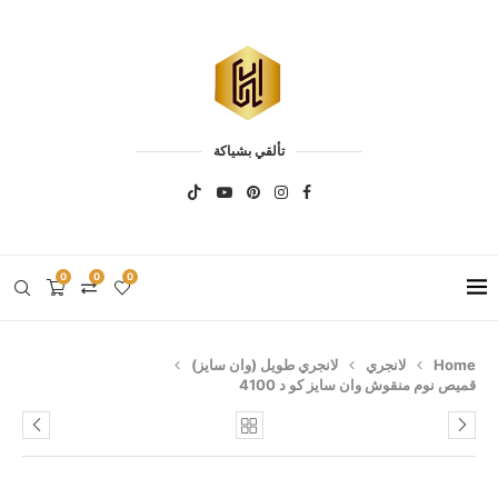
تألقي بشياكة
0
0
0
Home
لانجري
لانجري طويل (وان سايز)
قميص نوم منقوش وان سايز كو د 4100