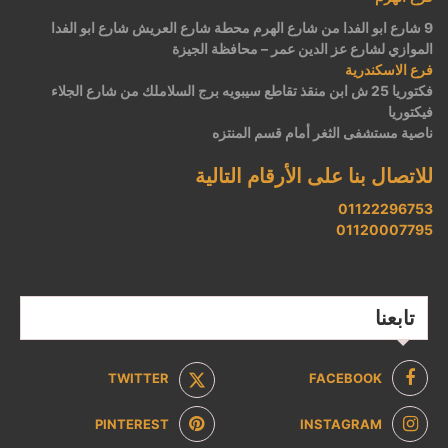
9 شارع ابو الفدا من شارع الهرم محطة شارع العريش شارع ابو الفدا
الموازي لشارع عز الدين عمر – محافظة الجيزة
فرع الاسكندرية
فكتوريا 25 ش ابن منقذ تقاطع سيبويه برج السلاملك من شارع الجلاء
فيكتوريا
ناصية مستشفى الثغر أمام قسم المنتزه
للاتصال بنا على الأرقام التالية
01122296753
01120007795
تابعنا
TWITTER
FACEBOOK
PINTEREST
INSTAGRAM