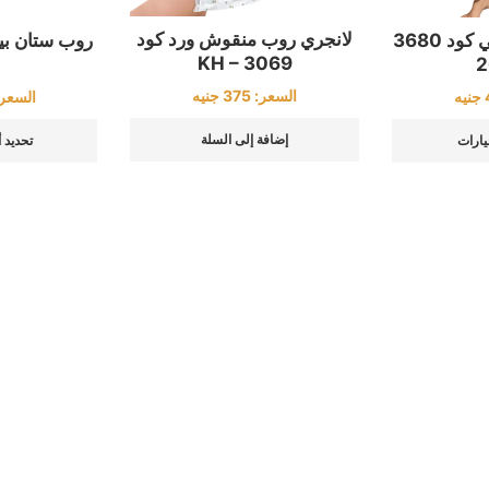
لانجري روب منقوش ورد كود
روب حريمي صيفي كود 3680
KH – 3069
السعر:
375
جنيه
جنيه
السعر
إضافة إلى السلة
يارات
تحديد 