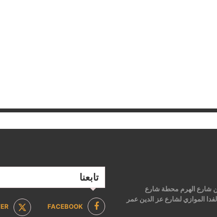
تابعنا
 من شارع الهرم محطة شارع
فدا الموازي لشارع عز الدين عمر
TER
FACEBOOK