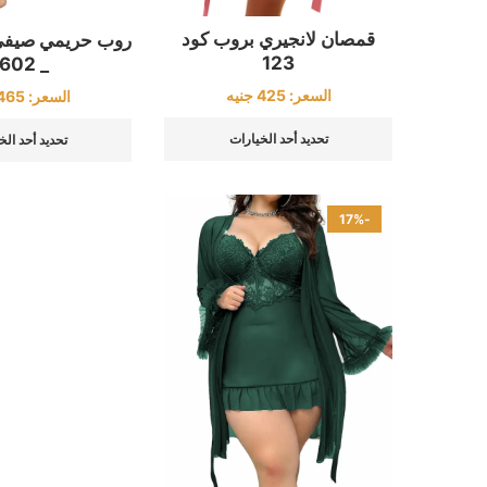
قمصان لانجيري بروب كود
123
_ 2602
السعر:
425
جنيه
السعر:
465
تحديد أحد الخيارات
تحديد أحد الخ
-17%