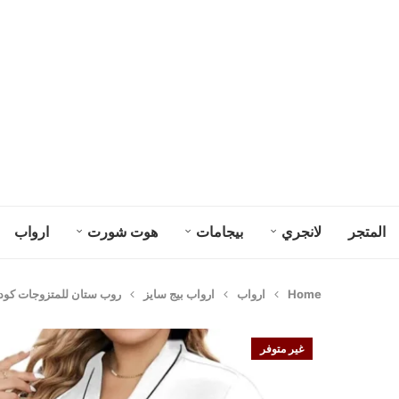
المتجر
لانجري
بيجامات
هوت شورت
ارواب
Home
ارواب
ارواب بيج سايز
روب ستان للمتزوجات كود 501
غير متوفر