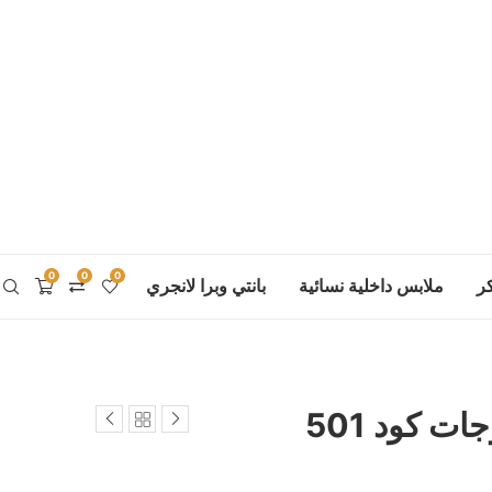
0
0
0
ر
ملابس داخلية نسائية
بانتي وبرا لانجري
ت كود 501