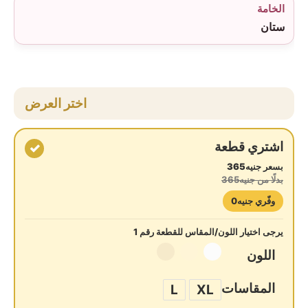
الخامة
ستان
اختر العرض
اشتري قطعة
✓
بسعر جنيه365
بدلًا من جنيه365
وفّري جنيه0
يرجى اختيار اللون/المقاس للقطعة رقم 1
اللون
المقاسات
L
XL