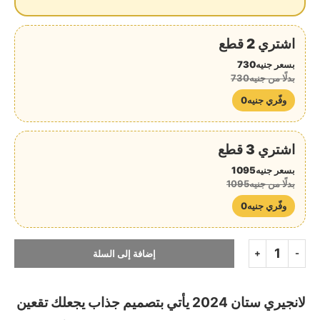
اشتري 2 قطع
بسعر جنيه730
بدلًا من جنيه730
وفّري جنيه0
اشتري 3 قطع
بسعر جنيه1095
بدلًا من جنيه1095
وفّري جنيه0
إضافة إلى السلة
لانجيري ستان 2024 يأتي بتصميم جذاب يجعلك تقعين