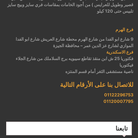
قصير وطويل للعرايس ) من أجود الخامات بمقاسات فري سايز وبيج سايز
تلبيس حتى 120 كيلو
فرع الهرم
9 شارع ابو الفدا من شارع الهرم محطة شارع العريش شارع ابو الفدا
الموازي لشارع عز الدين عمر – محافظة الجيزة
فرع الاسكندرية
فكتوريا 25 ش ابن منقذ تقاطع سيبويه برج السلاملك من شارع الجلاء
فيكتوريا
ناصية مستشفى الثغر أمام قسم المنتزه
للاتصال بنا على الأرقام التالية
01122296753
01120007795
تابعنا