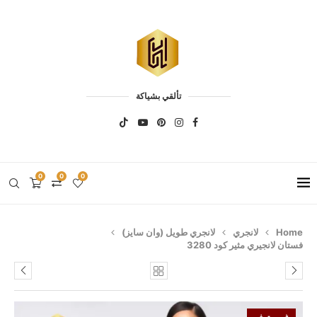
تألقي بشياكة
0
0
0
Home
لانجري
لانجري طويل (وان سايز)
فستان لانجيري مثير كود 3280