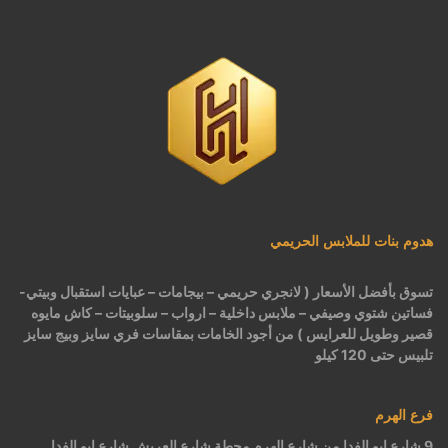
كاش مايوه برباط كود 1522
كاش مايوه مشجر كود 1519
بيجامات عرايس حريمي اسود كود 225
هدوم بنات للملابس الحريمي
تسوق بأفضل الأسعار ( لانجري حريمي – بيجامات – عبايات استقبال وبيتي-
فساتين شتوي وصيفي – ملابس داخلية – ارواب – سلوبيتات – كاش مايوه
قصير وطويل للعرايس ) من أجود الخامات بمقاسات فري سايز وبيج سايز
تلبيس حتى 120 كيلو
فرع الهرم
9 شارع ابو الفدا من شارع الهرم محطة شارع العريش شارع ابو الفدا