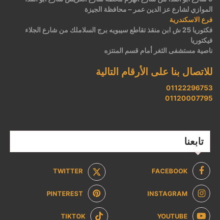
الموازي لشارع عز الدين عمر – محافظة الجيزة
فرع الاسكندرية
فكتوريا 25 ش ابن منقذ تقاطع سيبويه برج السلاملك من شارع الجلاء
فيكتوريا
ناصية مستشفى الثغر أمام قسم المنتزه
للاتصال بنا على الأرقام التالية
01122296753
01120007795
تابعنا
TWITTER
FACEBOOK
PINTEREST
INSTAGRAM
TIKTOK
YOUTUBE