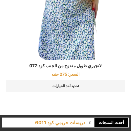
لانجيري طويل مفتوح من الجنب كود 072
السعر:
275
جنيه
تحديد أحد الخيارات
دريسات حريمي كود 6011
لانجري مشجر كود 9643
أحدث المنتجات