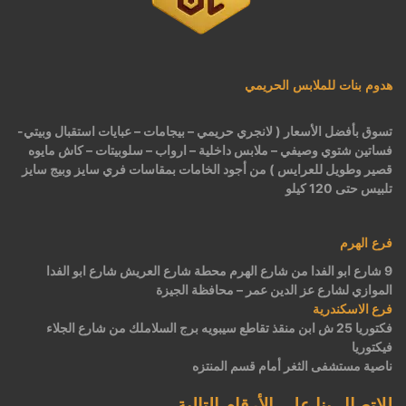
هدوم بنات للملابس الحريمي
تسوق بأفضل الأسعار ( لانجري حريمي – بيجامات – عبايات استقبال وبيتي-
فساتين شتوي وصيفي – ملابس داخلية – ارواب – سلوبيتات – كاش مايوه
قصير وطويل للعرايس ) من أجود الخامات بمقاسات فري سايز وبيج سايز
تلبيس حتى 120 كيلو
فرع الهرم
9 شارع ابو الفدا من شارع الهرم محطة شارع العريش شارع ابو الفدا
الموازي لشارع عز الدين عمر – محافظة الجيزة
فرع الاسكندرية
فكتوريا 25 ش ابن منقذ تقاطع سيبويه برج السلاملك من شارع الجلاء
فيكتوريا
ناصية مستشفى الثغر أمام قسم المنتزه
للاتصال بنا على الأرقام التالية