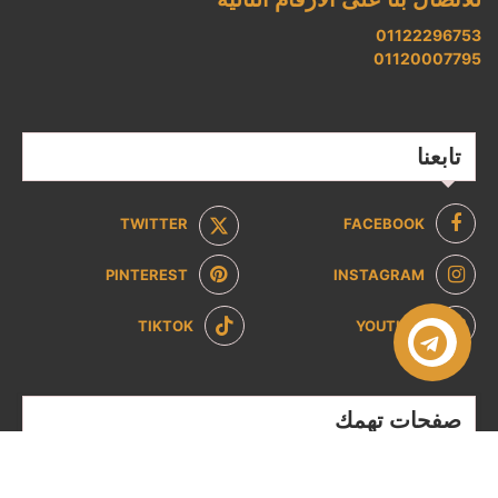
01122296753
01120007795
تابعنا
TWITTER
FACEBOOK
PINTEREST
INSTAGRAM
TIKTOK
YOUTUBE
صفحات تهمك
سياسة الخصوصية