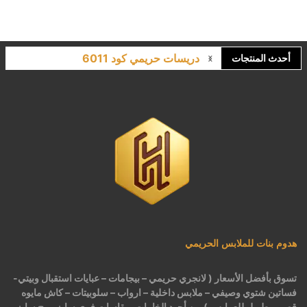
دريسات حريمي كود 6011
أحدث المنتجات
لانجري مشجر كود 9643
كاش مايوه برباط كود 1522
كاش مايوه مشجر كود 1519
بيجامات عرايس حريمي اسود كود 225
هدوم بنات للملابس الحريمي
تسوق بأفضل الأسعار ( لانجري حريمي – بيجامات – عبايات استقبال وبيتي-
فساتين شتوي وصيفي – ملابس داخلية – ارواب – سلوبيتات – كاش مايوه
قصير وطويل للعرايس ) من أجود الخامات بمقاسات فري سايز وبيج سايز