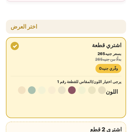
اختر العرض
اشتري قطعة
✓
بسعر جنيه265
بدلًا من جنيه265
وفّري جنيه0
يرجى اختيار اللون/المقاس للقطعة رقم 1
اللون
اشتري 2 قطع