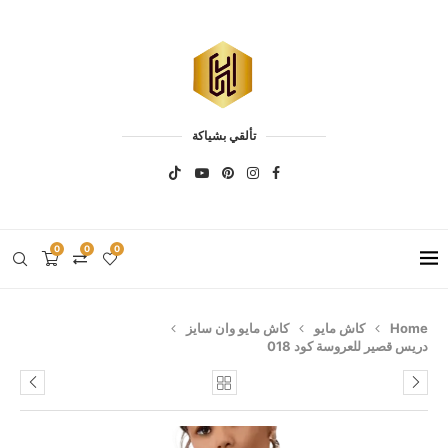
تألقي بشياكة
0
0
0
Home
كاش مايو
كاش مايو وان سايز
دريس قصير للعروسة كود 018