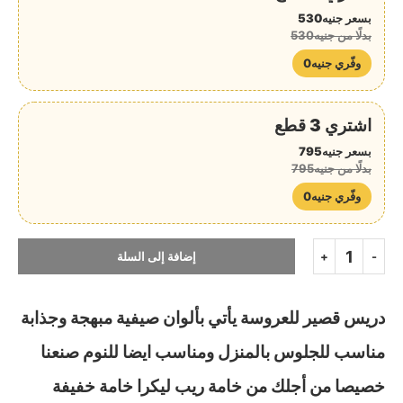
بسعر جنيه530
بدلًا من جنيه530
وفّري جنيه0
اشتري 3 قطع
بسعر جنيه795
بدلًا من جنيه795
وفّري جنيه0
إضافة إلى السلة
دريس قصير للعروسة يأتي بألوان صيفية مبهجة وجذابة
مناسب للجلوس بالمنزل ومناسب ايضا للنوم صنعنا
خصيصا من أجلك من خامة ريب ليكرا خامة خفيفة