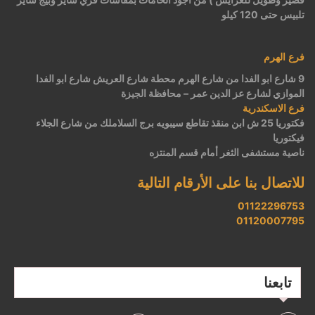
تلبيس حتى 120 كيلو
فرع الهرم
9 شارع ابو الفدا من شارع الهرم محطة شارع العريش شارع ابو الفدا
الموازي لشارع عز الدين عمر – محافظة الجيزة
فرع الاسكندرية
فكتوريا 25 ش ابن منقذ تقاطع سيبويه برج السلاملك من شارع الجلاء
فيكتوريا
ناصية مستشفى الثغر أمام قسم المنتزه
للاتصال بنا على الأرقام التالية
01122296753
01120007795
تابعنا