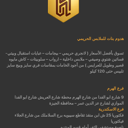
هدوم بنات للملابس الحريمي
تسوق بأفضل الأسعار ( لانجري حريمي – بيجامات – عبايات استقبال وبيتي-
فساتين شتوي وصيفي – ملابس داخلية – ارواب – سلوبيتات – كاش مايوه
قصير وطويل للعرايس ) من أجود الخامات بمقاسات فري سايز وبيج سايز
تلبيس حتى 120 كيلو
فرع الهرم
9 شارع ابو الفدا من شارع الهرم محطة شارع العريش شارع ابو الفدا
الموازي لشارع عز الدين عمر – محافظة الجيزة
فرع الاسكندرية
فكتوريا 25 ش ابن منقذ تقاطع سيبويه برج السلاملك من شارع الجلاء
فيكتوريا
ناصية مستشفى الثغر أمام قسم المنتزه