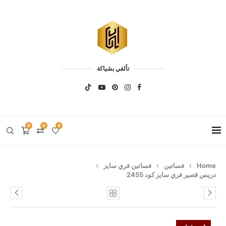
تألقي بشياكة
0
0
0
Home
فساتين
فساتين فري سايز
دريس قصير فري سايز كود 2455