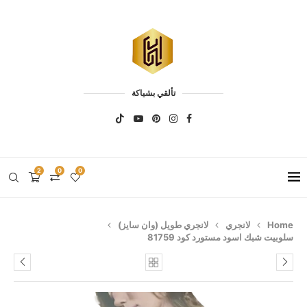
تألقي بشياكة
2
0
0
Home
لانجري
لانجري طويل (وان سايز)
سلوبيت شبك اسود مستورد كود 81759