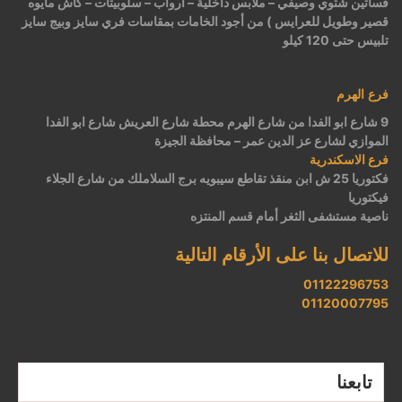
فساتين شتوي وصيفي – ملابس داخلية – ارواب – سلوبيتات – كاش مايوه
قصير وطويل للعرايس ) من أجود الخامات بمقاسات فري سايز وبيج سايز
تلبيس حتى 120 كيلو
فرع الهرم
9 شارع ابو الفدا من شارع الهرم محطة شارع العريش شارع ابو الفدا
الموازي لشارع عز الدين عمر – محافظة الجيزة
فرع الاسكندرية
فكتوريا 25 ش ابن منقذ تقاطع سيبويه برج السلاملك من شارع الجلاء
فيكتوريا
ناصية مستشفى الثغر أمام قسم المنتزه
للاتصال بنا على الأرقام التالية
01122296753
01120007795
تابعنا