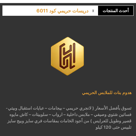
دريسات حريمي كود 6011
أحدث المنتجات
لانجري مشجر كود 9643
كاش مايوه برباط كود 1522
كاش مايوه مشجر كود 1519
بيجامات عرايس حريمي اسود كود 225
هدوم بنات للملابس الحريمي
تسوق بأفضل الأسعار ( لانجري حريمي – بيجامات – عبايات استقبال وبيتي-
فساتين شتوي وصيفي – ملابس داخلية – ارواب – سلوبيتات – كاش مايوه
قصير وطويل للعرايس ) من أجود الخامات بمقاسات فري سايز وبيج سايز
تلبيس حتى 120 كيلو