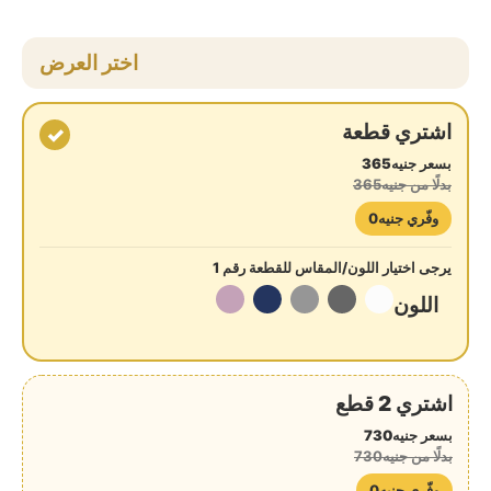
اختر العرض
اشتري قطعة
✓
بسعر جنيه365
بدلًا من جنيه365
وفّري جنيه0
يرجى اختيار اللون/المقاس للقطعة رقم 1
اللون
اشتري 2 قطع
بسعر جنيه730
بدلًا من جنيه730
وفّري جنيه0