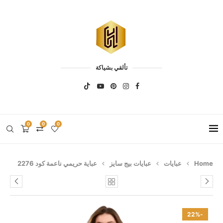
تألقي بشياكة
0
0
0
Home
عبايات
عبايات بيج سايز
عباية حريمي ناعمة كود 2276
-22%