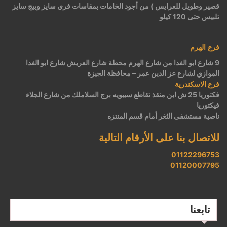
قصير وطويل للعرايس ) من أجود الخامات بمقاسات فري سايز وبيج سايز
تلبيس حتى 120 كيلو
فرع الهرم
9 شارع ابو الفدا من شارع الهرم محطة شارع العريش شارع ابو الفدا
الموازي لشارع عز الدين عمر – محافظة الجيزة
فرع الاسكندرية
فكتوريا 25 ش ابن منقذ تقاطع سيبويه برج السلاملك من شارع الجلاء
فيكتوريا
ناصية مستشفى الثغر أمام قسم المنتزه
للاتصال بنا على الأرقام التالية
01122296753
01120007795
تابعنا