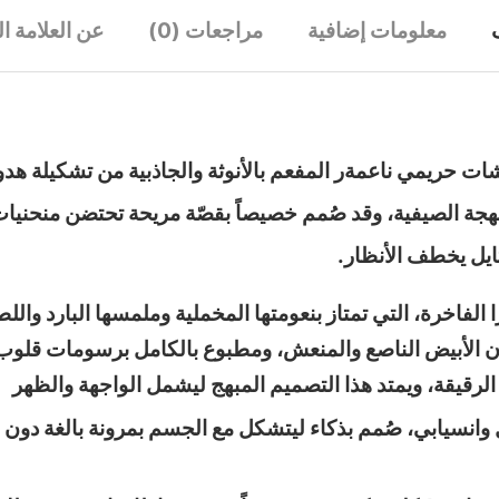
معلومات إضافية
مراجعات (0)
عن العلامة ال
بهجة الصيفية، وقد صُمم خصيصاً بقصّة مريحة تحتضن منحنيا
ايل يخطف الأنظار.
فاخرة، التي تمتاز بنعومتها المخملية وملمسها البارد واللطيف
اللون الأبيض الناصع والمنعش، ومطبوع بالكامل برسومات قلو
وانسيابي، صُمم بذكاء ليتشكل مع الجسم بمرونة بالغة دون