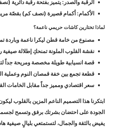
الرقبة والصدر: يتميز بفتحة رقبة دائرية (نصف
الأكمام: أكمام قصيرة (نصف كم) بقصّة مريحة
لماذا تختارين كاشات حريمي ناعمة؟
مصنوع من خامة قطن ليكرا ناعمة وباردة تم
نقشة القلوب الملونة تمنحكِ إطلالة صيفية رقي
قصة انسيابية طويلة مخصصة ومريحة جداً لتناسب مقا
قطعة تجمع بين خفة قمصان النوم وعملية ال
سعر اقتصادي ومميز جداً مقابل الخامات القط
ابتكرنا هذا التصميم الناعم المزين بالقلوب ليك
الجودة على احتضان بشرتك برفق وتسمح لجسمك بالت
يفيض بالثقة والجمال، لتستمتعي بليالٍ صيفية هاد