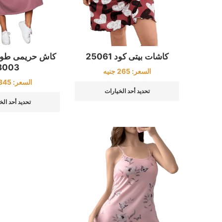
كاشات بيتى كود 25061
كاش حريمى طويل
3003
السعر:
265
جنيه
السعر:
345
تحديد أحد الخيارات
تحديد أحد الخ