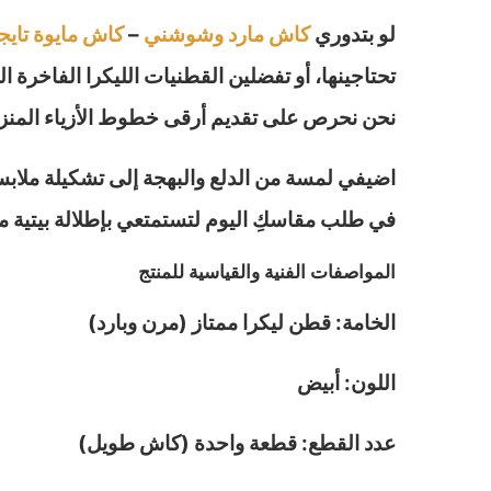
لو بتدوري
كاش مارد وشوشني
–
كاش مايوة تايج
تحتاجينها، أو تفضلين القطنيات الليكرا الفاخرة ا
نحن نحرص على تقديم أرقى خطوط الأزياء المنزلي
اضيفي لمسة من الدلع والبهجة إلى تشكيلة ملابسك
في طلب مقاسكِ اليوم لتستمتعي بإطلالة بيتية م
المواصفات الفنية والقياسية للمنتج
الخامة: قطن ليكرا ممتاز (مرن وبارد)
اللون: أبيض
عدد القطع: قطعة واحدة (كاش طويل)