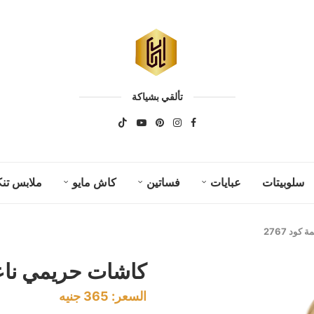
تألقي بشياكة
سلوبيتات
عبايات
فساتين
كاش مايو
ملابس تنك
ود 2767
كاشات حريمي ناعمة 
السعر:
365
جنيه