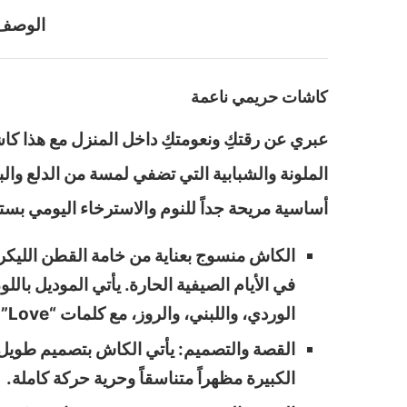
الوصف
كاشات حريمي ناعمة
الملونة والشبابية التي تضفي لمسة من الدلع وال
أساسية مريحة جداً للنوم والاسترخاء اليومي بست
الكاش منسوج بعناية من خامة القطن الليكرا ال
في الأيام الصيفية الحارة. يأتي الموديل ب
الوردي، واللبني، والروز، مع كلمات “Love” الرقيقة، ويمتد هذا التصميم المبهج ليشمل الواجهة والظهر
القصة والتصميم: يأتي الكاش بتصميم طويل 
الكبيرة مظهراً متناسقاً وحرية حركة كاملة.