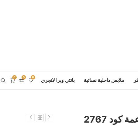
0
0
0
ر
ملابس داخلية نسائية
بانتي وبرا لانجري
كود 2767