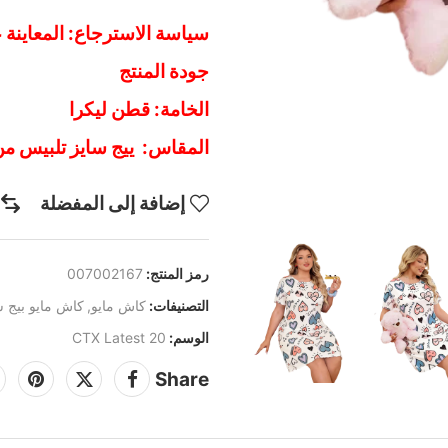
سياسة الاسترجاع: المعاينة 
جودة المنتج
الخامة: قطن ليكرا
المقاس: ييج سايز تلبيس من 90 ك ل 120 
إضافة إلى المفضلة
رمز المنتج:
007002167
التصنيفات:
كاش مايو
,
كاش مايو بيج س
الوسم:
CTX Latest 20
Share