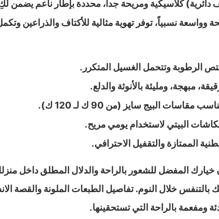
 دائرية) كلاسيكية ومريحة جداً، محددة بإطار ناعم يضمن لكِ ا
 وواسعة نسبياً، توفر تهوية مثالية للأكتاف والذراعين وتك
تص الرطوبة وتتحمل الغسيل المتكرر.
قة، مبهجة، ومليئة بالأنوثة والدلع.
سات البيج سايز (من 90 ك لـ 120 ك).
كاشات البيتي لاستخدام يومي مريح.
نية الممتازة والتقفيل الاحترافي.
ون خيارك المفضل للشعور بالراحة والدلال المطلق داخل منزل
نفس خلال النوم. تفاصيل الطبعات الملونة والقصة الانسيابية
ئة ومفعمة بالراحة التي تستحقينها.