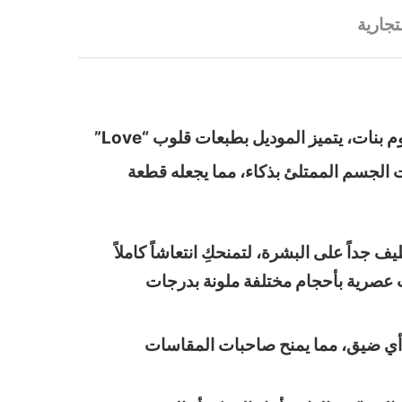
تجارية
عبري عن رقتكِ ونعومتكِ داخل المنزل مع هذا كاشات حريمي ناعمةر المفعم بالأنوثة والجاذبية من تشكيلة هدوم بنات، يتميز الموديل بطبعات قلوب “Love”
ت الجسم الممتلئ بذكاء، مما يجعله قطعة
 جداً على البشرة، لتمنحكِ انتعاشاً كاملاً
ب عصرية بأحجام مختلفة ملونة بدرجات
 أي ضيق، مما يمنح صاحبات المقاسات