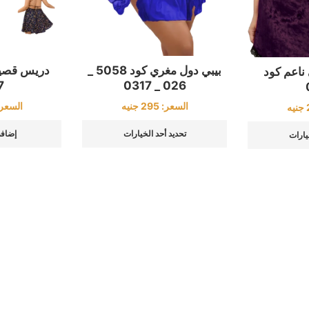
بيبي دول مغري كود 5058 _
دريس قصير
ناعم كود
026 _ 0317
7
السعر:
295
جنيه
السعر
جنيه
تحديد أحد الخيارات
إضافة
يارات