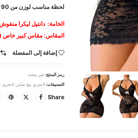
لحظة مناسب لوزن من 90 كيلو وحتي 120 كيلو اطلبي الان.
الخامة: دانتيل ليكرا منقوش
المقاس: مقاس كبير خاص (يناسب من 90 
إضافة إلى المفضلة
رمز المنتج:
غير محدد
التصنيفات:
لانجري بيج سايز
,
لانجري ق
Share