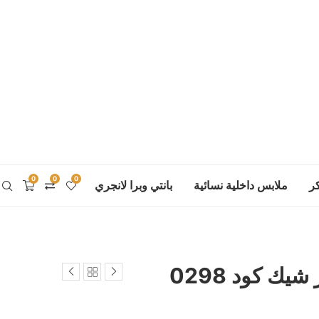
0
0
0
ر
ملابس داخلية نسائية
بانتي وبرا لانجري
يك كود 0298