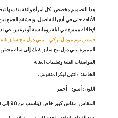
هذا التصميم مخصص لكل امرأة واثقة بنفسها تبحث
الأناقة حتى في أدق التفاصيل، ويعشقو الجمع بين
لإطلالة مميزة في ليلة رومانسية أو ترغبين في 
قميص نوم موديل تركي
–
بيبي دول بيج سايز شف
المميزة بيبي دول بيج سايز شيك إلى سلة مشتريا
المواصفات الفنية وتعليمات العناية:
الخامة: دانتيل ليكرا منقوش.
اللون: أسود _ أحمر
المقاس: مقاس كبير خاص (يناسب من 90 إلى 120 كيلو).
عدد القطع: قطعة واحدة (قميص نوم قصير).