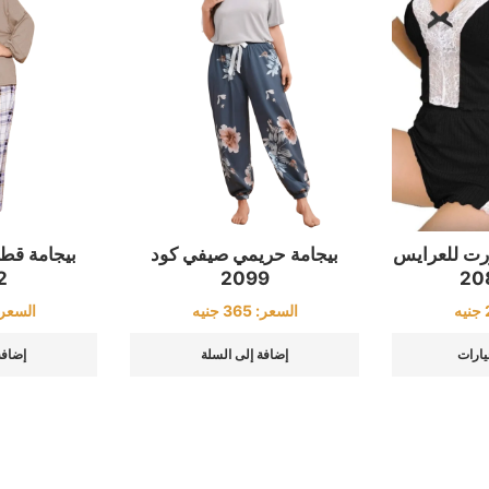
رت للعرايس
بيجامة حريمي صيفي كود
بيجامة قط
2099
2
جنيه
السعر:
365
جنيه
السعر
يارات
إضافة إلى السلة
إضافة