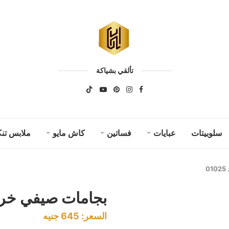
تألقي بشياكة
سلوبيتات
عبايات
فساتين
كاش مايو
ملابس تنك
0
بجامات صيفي خروج ك
السعر:
645
جنيه