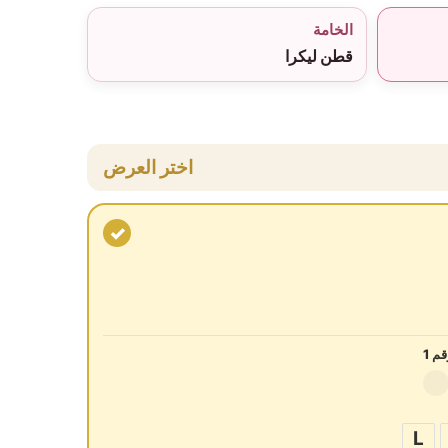
الخامة
قطن ليكرا
اختر العرض
✓
م 1
L