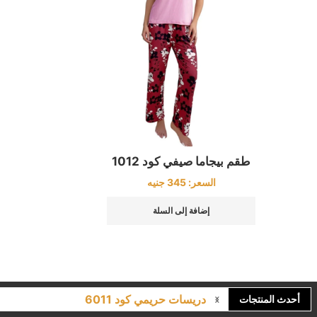
طقم بيجاما صيفي كود 1012
السعر:
345
جنيه
إضافة إلى السلة
دريسات حريمي كود 6011
أحدث المنتجات
لانجري مشجر كود 9643