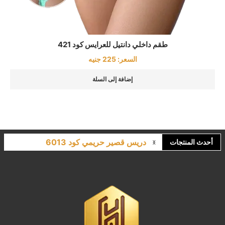
طقم داخلي دانتيل للعرايس كود 421
السعر:
225
جنيه
إضافة إلى السلة
دريس قصير حريمي كود 6013
أحدث المنتجات