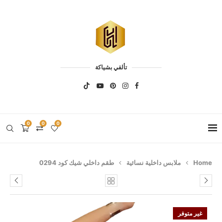
تألقي بشياكة
0
0
0
Home
ملابس داخلية نسائية
طقم داخلي شيك كود 0294
غير متوفر