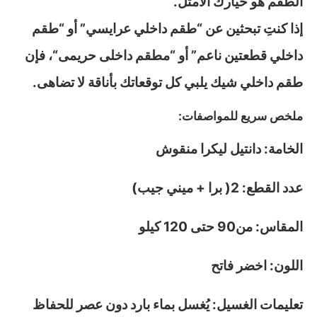
الطقم هو خيارك الأمثل.
إذا كنتِ تبحثين عن “
طقم داخلي عرايسي
” أو “
طقم
داخلي قطعتين ناعم
” أو “م
طقم داخلى حريمى
“، فإن
طقم داخلي شيك يلبي كل توقعاتك بأناقة لا تضاهى.
ملخص سريع للمواصفات:
الخامة:
دانتيل ليكرا منقوش
عدد القطع: 2( برا + ميني جيب)
المقاس: من90 حتى 120 كيلو
اللون: اخضر فاتح
تعليمات الغسيل: يُغسل بماء بارد دون عصر للحفاظ