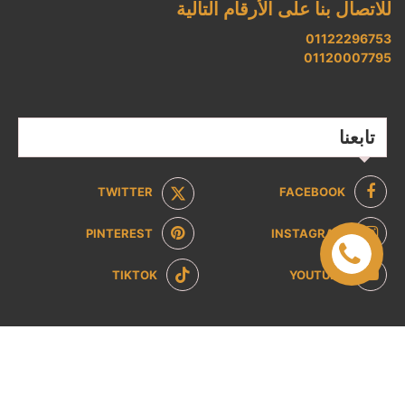
للاتصال بنا على الأرقام التالية
01122296753
01120007795
تابعنا
TWITTER
FACEBOOK
PINTEREST
INSTAGRAM
TIKTOK
YOUTUBE
صفحات تهمك