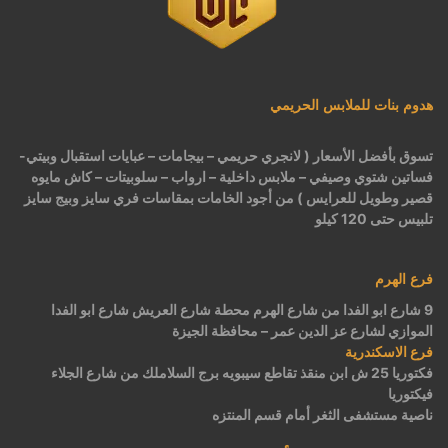
هدوم بنات للملابس الحريمي
تسوق بأفضل الأسعار ( لانجري حريمي – بيجامات – عبايات استقبال وبيتي-
فساتين شتوي وصيفي – ملابس داخلية – ارواب – سلوبيتات – كاش مايوه
قصير وطويل للعرايس ) من أجود الخامات بمقاسات فري سايز وبيج سايز
تلبيس حتى 120 كيلو
فرع الهرم
9 شارع ابو الفدا من شارع الهرم محطة شارع العريش شارع ابو الفدا
الموازي لشارع عز الدين عمر – محافظة الجيزة
فرع الاسكندرية
فكتوريا 25 ش ابن منقذ تقاطع سيبويه برج السلاملك من شارع الجلاء
فيكتوريا
ناصية مستشفى الثغر أمام قسم المنتزه