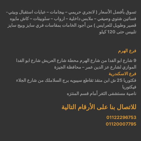
تسوق بأفضل الأسعار ( لانجري حريمي – بيجامات – عبايات استقبال وبيتي-
فساتين شتوي وصيفي – ملابس داخلية – ارواب – سلوبيتات – كاش مايوه
قصير وطويل للعرايس ) من أجود الخامات بمقاسات فري سايز وبيج سايز
تلبيس حتى 120 كيلو
فرع الهرم
9 شارع ابو الفدا من شارع الهرم محطة شارع العريش شارع ابو الفدا
الموازي لشارع عز الدين عمر – محافظة الجيزة
فرع الاسكندرية
فكتوريا 25 ش ابن منقذ تقاطع سيبويه برج السلاملك من شارع الجلاء
فيكتوريا
ناصية مستشفى الثغر أمام قسم المنتزه
للاتصال بنا على الأرقام التالية
01122296753
01120007795