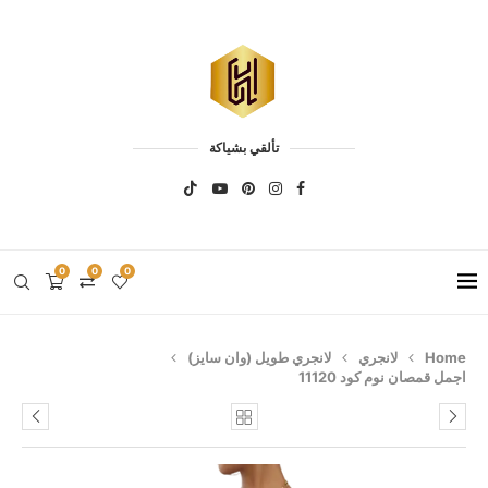
تألقي بشياكة
0
0
0
Home
لانجري
لانجري طويل (وان سايز)
اجمل قمصان نوم كود 11120